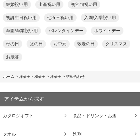
結婚祝い用
出産祝い用
初節句祝い用
初誕生日祝い用
七五三祝い用
入園/入学祝い用
卒園/卒業祝い用
バレンタインデー
ホワイトデー
母の日
父の日
お中元
敬老の日
クリスマス
お歳暮
ホーム
>
洋菓子・和菓子
>
洋菓子
>
詰め合わせ
アイテムから探す
カタログギフト
食品・ドリンク・お酒
タオル
洗剤