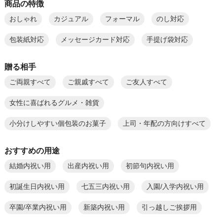
商品の特徴
おしゃれ
カジュアル
フォーマル
のし対応
包装紙対応
メッセージカード対応
手提げ袋対応
贈る相手
ご両親すべて
ご親戚すべて
ご友人すべて
女性に喜ばれるグルメ・雑貨
小分けしやすい個包装のお菓子
上司・年配の方向けすべて
おすすめの用途
結婚内祝い用
出産内祝い用
初節句内祝い用
初誕生日内祝い用
七五三内祝い用
入園/入学内祝い用
卒園/卒業内祝い用
新築内祝い用
引っ越しご挨拶用