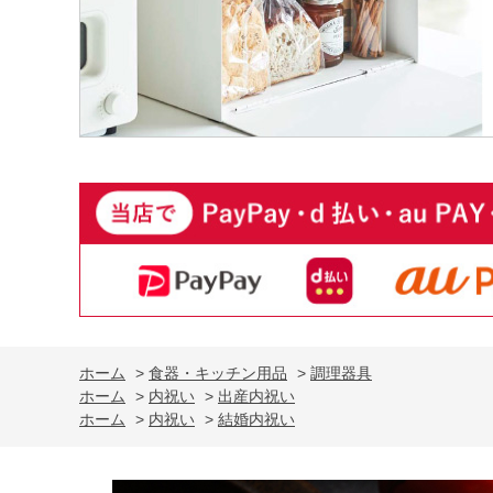
ホーム
>
食器・キッチン用品
>
調理器具
ホーム
>
内祝い
>
出産内祝い
ホーム
>
内祝い
>
結婚内祝い