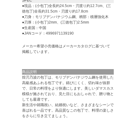
SPEC
●現品：(小包丁)全長約24.5cm・刃渡り約12.7cm、(三
徳包丁)全長約31.5cm・刃渡り約17.8cm
●刀身：モリブデンバナジウム鋼、柄部：積層強化木
●刃厚：(小包丁)2mm、(三徳包丁)2.5mm
●生産国：中国
●JANコード：4996971139190
メーカー希望小売価格はメーカーカタログに基づいて
掲載しています。
商品説明
煌刃乃波の包丁は、モリブデンバナジウム鋼を使用した
高級感あふれる包丁です。錆びにくく、切れ味が抜群
で、日常の料理をより快適にします。美しいダマスカス
模様が施されており、見た目にもおしゃれで、贈り物と
しても最適です。
新生活や就職祝い、結婚祝いなど、さまざまなシーンで
喜ばれる一品です。高品質なこの包丁で、料理の楽しさ
をさらに引き立てましょう。