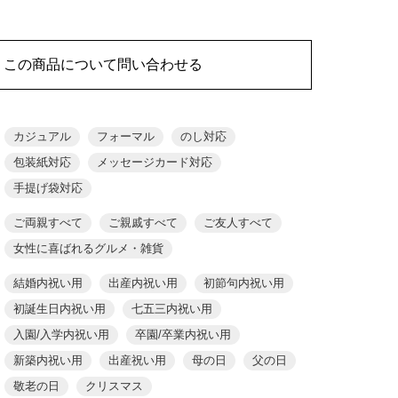
この商品について問い合わせる
カジュアル
フォーマル
のし対応
包装紙対応
メッセージカード対応
手提げ袋対応
ご両親すべて
ご親戚すべて
ご友人すべて
女性に喜ばれるグルメ・雑貨
結婚内祝い用
出産内祝い用
初節句内祝い用
初誕生日内祝い用
七五三内祝い用
入園/入学内祝い用
卒園/卒業内祝い用
新築内祝い用
出産祝い用
母の日
父の日
敬老の日
クリスマス