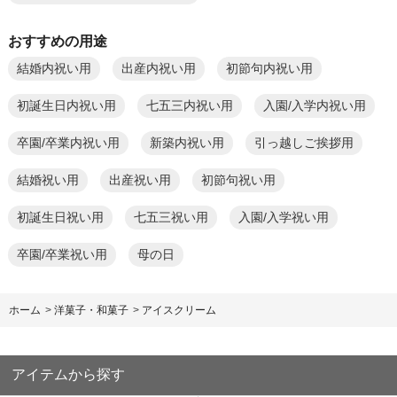
おすすめの用途
結婚内祝い用
出産内祝い用
初節句内祝い用
初誕生日内祝い用
七五三内祝い用
入園/入学内祝い用
卒園/卒業内祝い用
新築内祝い用
引っ越しご挨拶用
結婚祝い用
出産祝い用
初節句祝い用
初誕生日祝い用
七五三祝い用
入園/入学祝い用
卒園/卒業祝い用
母の日
ホーム
>
洋菓子・和菓子
>
アイスクリーム
アイテムから探す