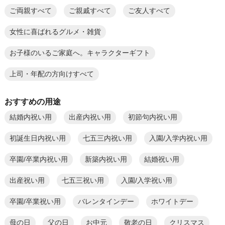
ご両親すべて
ご親戚すべて
ご友人すべて
女性に喜ばれるグルメ・雑貨
お子様のいるご家庭へ。キャラクターギフト
上司・年配の方向けすべて
おすすめの用途
結婚内祝い用
出産内祝い用
初節句内祝い用
初誕生日内祝い用
七五三内祝い用
入園/入学内祝い用
卒園/卒業内祝い用
新築内祝い用
結婚祝い用
出産祝い用
七五三祝い用
入園/入学祝い用
卒園/卒業祝い用
バレンタインデー
ホワイトデー
母の日
父の日
お中元
敬老の日
クリスマス