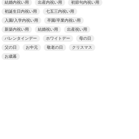
結婚内祝い用
出産内祝い用
初節句内祝い用
初誕生日内祝い用
七五三内祝い用
入園/入学内祝い用
卒園/卒業内祝い用
新築内祝い用
結婚祝い用
出産祝い用
バレンタインデー
ホワイトデー
母の日
父の日
お中元
敬老の日
クリスマス
お歳暮