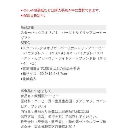
● のしや包装紙などは購入手続き中に選択できます。
● 配送日指定可。
商品詳細
スターバックスオリガミ パーソナルドリップコーヒー
ギフト
SPEC
●スターバックスオリガミパーソナルドリップコーヒー
（ハウスブレンド（９ｇ×４）×２・パイクプレイスロ
ースト・カフェベロナ・ライトノートブレンド各（９ｇ
×４）×１）
●賞味期限まで100日以上の商品を発送
●箱サイズ：50.2×16.4×8.7cm
●化粧箱入
当食品につきまして
食品名：飲料類/コーヒー
原材料：コーヒー豆（生豆生産国：グアテマラ、コロン
ビア、ブラジル）
内容量：商品入り個数は上部商品詳細に記載
保存方法：高温、多湿を避けて保存してください。
販売会社（発売元・販売者）：味の素ゼネラルフーヅ株
式会社 東京都新宿区西新宿3-20-2