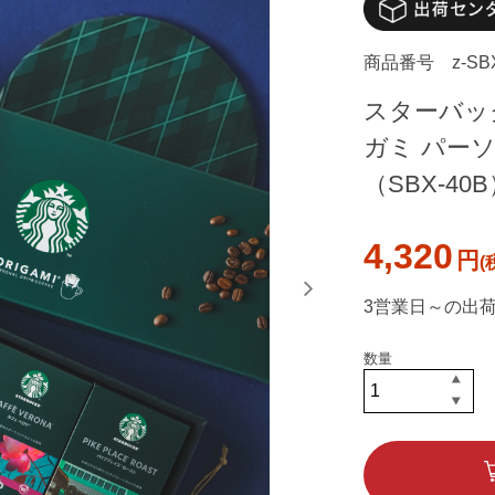
商品番号
z-SB
スターバッ
ガミ パー
（SBX-4
4,320
円
3営業日～の出