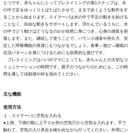
とつです。赤ちゃんにとってプレスイミングの第1ステップは、水
の中で足をゆっくりとばたばたさせて、まるで歩くような動作をす
ることから始まります。スイマーバは水の中で手足の動きを妨げる
ことなく、自由な動きをサポートします。浮かんでいるうちに、水
の中でどう動けばどうなるのかが自然に身につき、心身の感覚を刺
激します。また、継続して使うことで、バランス感覚や持久力、安
定した呼吸機能の発達にもつながるでしょう。食事→遊び→睡眠の
生活パターンを身につけるためにも効果的な遊びです。
プレスイミングはパパやママにとっても、赤ちゃんとの大切なコ
ミュニケーションの時間です。親子のつながりのためにも、この時
間を通して信頼感や絆を深めてください。
主な機能
使用方法
１．スイマーバに空気を入れる
●上側、下側の順に上下２か所の空気穴から空気を入れます。手で
触れて、空気の入り具合を確かめながら行ってください。外周にシ