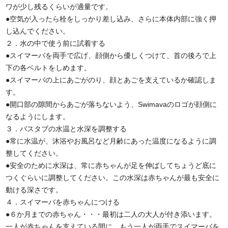
ワが少し残るくらいが適量です。
●空気が入ったら栓をしっかり差し込み、さらに本体内部に強く押
し込んでください。
２．水の中で使う前に試着する
●スイマーバを両手で広げ、顔側から優しくつけて、首の後ろで上
下の各ベルトをしめます。
●スイマーバの上にあごがのり、顔とあごを支えているか確認しま
す。
●開口部の隙間からあごが落ちないよう、Swimavaのロゴが顔側に
なるようにします。
３．バスタブの水温と水深を調整する
●常に水温が、沐浴やお風呂など月齢にあった温度になるように調
整してください。
●安全のために水深は、常に赤ちゃんが足を伸ばしてちょうど底に
つくぐらいに調整してください。この水深は赤ちゃんが最も安全に
動ける深さです。
４．スイマーバを赤ちゃんにつける
●６か月までの赤ちゃん・・・最初は二人の大人が付き添います。
一人が赤ちゃんを支えている間に、もう一人が両手でスイマーバを