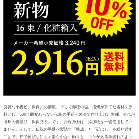
良質な小麦粉、揖保川の清流、そして赤穂の塩。播州が育てた素材を原
料とし、600年間変わらない伝統の手延べ製法で作り上げた素麺、それが
播州の特産品「揖保乃糸」です。揖保乃糸は、添加物を一切使用してい
ません。そして、伝統の手延べ製法で「熟成」と「延ばし」を繰り返す
ことで、茹で伸びしにくく滑らかな舌触りと、コシがある歯切れのよい