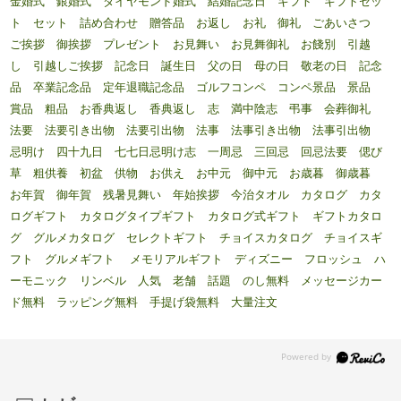
金婚式 銀婚式 ダイヤモンド婚式 結婚記念日 ギフト ギフトセッ
ト セット 詰め合わせ 贈答品 お返し お礼 御礼 ごあいさつ
ご挨拶 御挨拶 プレゼント お見舞い お見舞御礼 お餞別 引越
し 引越しご挨拶 記念日 誕生日 父の日 母の日 敬老の日 記念
品 卒業記念品 定年退職記念品 ゴルフコンペ コンペ景品 景品
賞品 粗品 お香典返し 香典返し 志 満中陰志 弔事 会葬御礼
法要 法要引き出物 法要引出物 法事 法事引き出物 法事引出物
忌明け 四十九日 七七日忌明け志 一周忌 三回忌 回忌法要 偲び
草 粗供養 初盆 供物 お供え お中元 御中元 お歳暮 御歳暮
お年賀 御年賀 残暑見舞い 年始挨拶 今治タオル カタログ カタ
ログギフト カタログタイプギフト カタログ式ギフト ギフトカタロ
グ グルメカタログ セレクトギフト チョイスカタログ チョイスギ
フト グルメギフト メモリアルギフト ディズニー フロッシュ ハ
ーモニック リンベル 人気 老舗 話題 のし無料 メッセージカー
ド無料 ラッピング無料 手提げ袋無料 大量注文