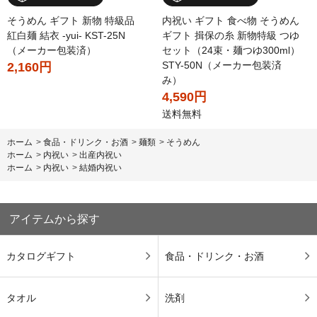
そうめん ギフト 新物 特級品
内祝い ギフト 食べ物 そうめん
紅白麺 結衣 -yui- KST-25N
ギフト 揖保の糸 新物特級 つゆ
（メーカー包装済）
セット（24束・麺つゆ300ml）
STY-50N（メーカー包装済
2,160円
み）
4,590円
送料無料
ホーム
>
食品・ドリンク・お酒
>
麺類
>
そうめん
ホーム
>
内祝い
>
出産内祝い
ホーム
>
内祝い
>
結婚内祝い
アイテムから探す
カタログギフト
食品・ドリンク・お酒
タオル
洗剤