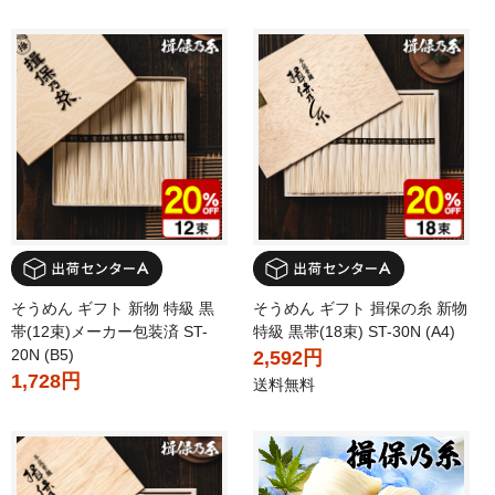
そうめん ギフト 新物 特級 黒
そうめん ギフト 揖保の糸 新物
帯(12束)メーカー包装済 ST-
特級 黒帯(18束) ST-30N (A4)
20N (B5)
2,592円
1,728円
送料無料