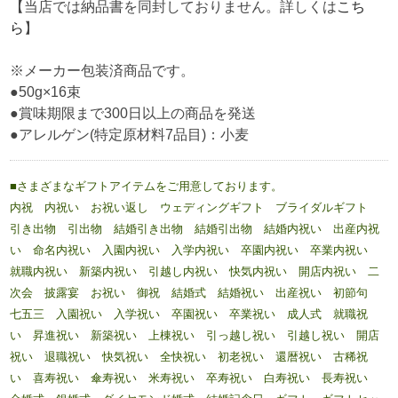
【当店では納品書を同封しておりません。詳しくは
こち
ら
】
※メーカー包装済商品です。
●50g×16束
●賞味期限まで300日以上の商品を発送
●アレルゲン(特定原材料7品目)：小麦
■さまざまなギフトアイテムをご用意しております。
内祝 内祝い お祝い返し ウェディングギフト ブライダルギフト
引き出物 引出物 結婚引き出物 結婚引出物 結婚内祝い 出産内祝
い 命名内祝い 入園内祝い 入学内祝い 卒園内祝い 卒業内祝い
就職内祝い 新築内祝い 引越し内祝い 快気内祝い 開店内祝い 二
次会 披露宴 お祝い 御祝 結婚式 結婚祝い 出産祝い 初節句
七五三 入園祝い 入学祝い 卒園祝い 卒業祝い 成人式 就職祝
い 昇進祝い 新築祝い 上棟祝い 引っ越し祝い 引越し祝い 開店
祝い 退職祝い 快気祝い 全快祝い 初老祝い 還暦祝い 古稀祝
い 喜寿祝い 傘寿祝い 米寿祝い 卒寿祝い 白寿祝い 長寿祝い