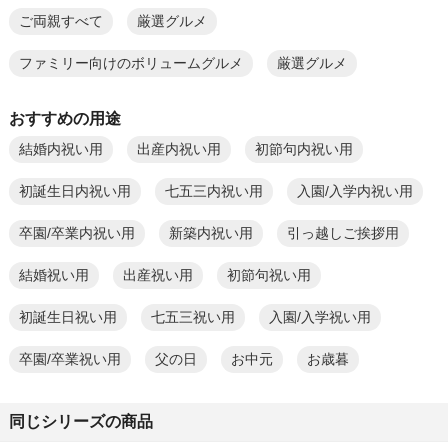
ご両親すべて
厳選グルメ
ファミリー向けのボリュームグルメ
厳選グルメ
おすすめの用途
結婚内祝い用
出産内祝い用
初節句内祝い用
初誕生日内祝い用
七五三内祝い用
入園/入学内祝い用
卒園/卒業内祝い用
新築内祝い用
引っ越しご挨拶用
結婚祝い用
出産祝い用
初節句祝い用
初誕生日祝い用
七五三祝い用
入園/入学祝い用
卒園/卒業祝い用
父の日
お中元
お歳暮
同じシリーズの商品