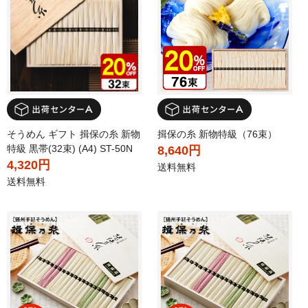
そうめん ギフト 揖保の糸 新物
揖保の糸 新物特級（76束）
特級 黒帯(32束) (A4) ST-50N
8,640円
4,320円
送料無料
送料無料