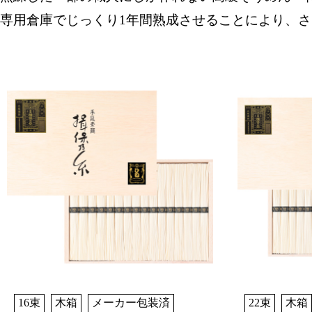
専用倉庫でじっくり1年間熟成させることにより、
16束
木箱
メーカー包装済
22束
木箱