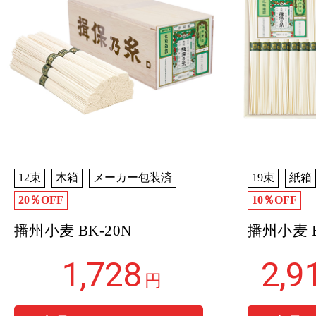
12束
木箱
メーカー包装済
19束
紙箱
20％OFF
10％OFF
播州小麦 BK-20N
播州小麦 B
1,728
2,9
円