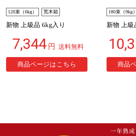
120束（6kg）
荒木箱
180束（9kg
新物 上級品 6kg入り
新物 上級
7,344
10,
円