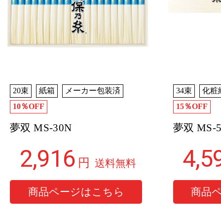
20束
紙箱
メーカー包装済
34束
化粧
10％OFF
15％OFF
夢双 MS-30N
夢双 MS-
2,916
4,5
円