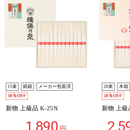
15束
紙箱
メーカー包装済
20束
木箱
30％OFF
20％OFF
新物 上級品 K-25N
新物 上級品
1,890
2,5
円