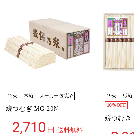
12束
木箱
メーカー包装済
19束
紙箱
10％OFF
縒つむぎ MG-20N
縒つむぎ M
2,710
円