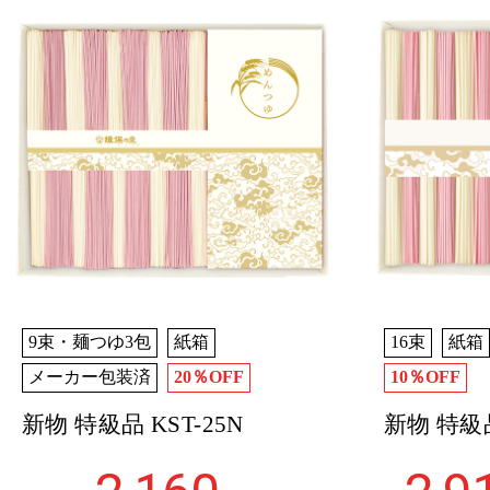
9束・麺つゆ3包
紙箱
16束
紙箱
メーカー包装済
20％OFF
10％OFF
新物 特級品 KST-25N
新物 特級品