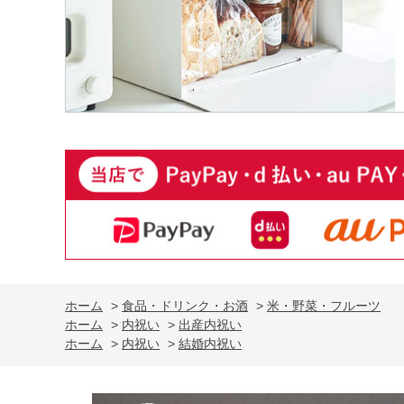
ホーム
>
食品・ドリンク・お酒
>
米・野菜・フルーツ
ホーム
>
内祝い
>
出産内祝い
ホーム
>
内祝い
>
結婚内祝い