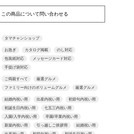
この商品について問い合わせる
タマチャンショップ
お急ぎ
カタログ掲載
のし対応
包装紙対応
メッセージカード対応
手提げ袋対応
ご両親すべて
厳選グルメ
ファミリー向けのボリュームグルメ
厳選グルメ
結婚内祝い用
出産内祝い用
初節句内祝い用
初誕生日内祝い用
七五三内祝い用
入園/入学内祝い用
卒園/卒業内祝い用
新築内祝い用
引っ越しご挨拶用
結婚祝い用
出産祝い用
初節句祝い用
初誕生日祝い用