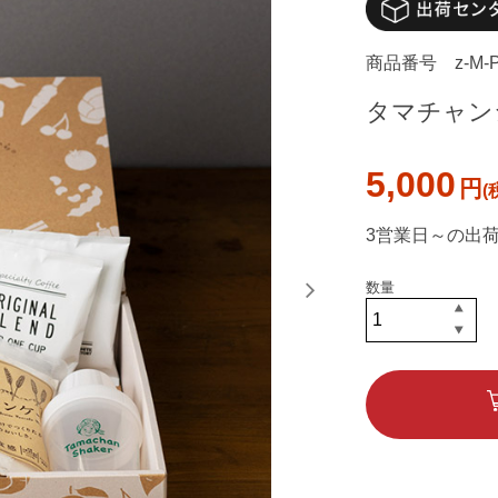
商品番号
z-M-
タマチャン
5,000
円
3営業日～の出