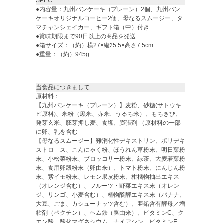
SPEC
●内容量：九州パンケーキ（プレーン）2個、九州パン
ケーキオリジナルコーヒー2個、母なるスムージー、タ
マチャンシェイカー、ギフト箱（中）付き
●賞味期限まで90日以上の商品を発送
●箱サイズ：（約）横27×縦25.5×高さ7.5cm
●重量：（約）945g
当食品につきまして
原材料：
【九州パンケーキ（プレーン）】麦粉、砂糖(サトウキ
ビ原料)、米粉（黒米、赤米、うるち米）、もちきび、
発芽玄米、胚芽押し麦、食塩、膨張剤 （原材料の一部
に卵、乳を含む
【母なるスムージー】難消化性デキストリン、ポリデキ
ストロ－ス、こんにゃく粉、ほうれん草粉末、明日葉粉
末、小松菜粉末、ブロッコリー粉末、緑茶、大麦若葉粉
末、食用卵殻粉末（卵由来）、トマト粉末、にんじん粉
末、紫イモ粉末、レモン果皮粉末、柑橘物抽出エキス
（オレンジ含む）、フルーツ・野菜エキス末（オレン
ジ、リンゴ、小麦含む）、植物醗酵エキス末（バナナ、
大豆、ごま、カシューナッツ含む）、亜鉛含有酵母／増
粘剤（ペクチン）、ヘム鉄（豚由来）、ビタミンC、ク
エン酸、酸化マグネシウム、ナイアシン、ビタミンE、