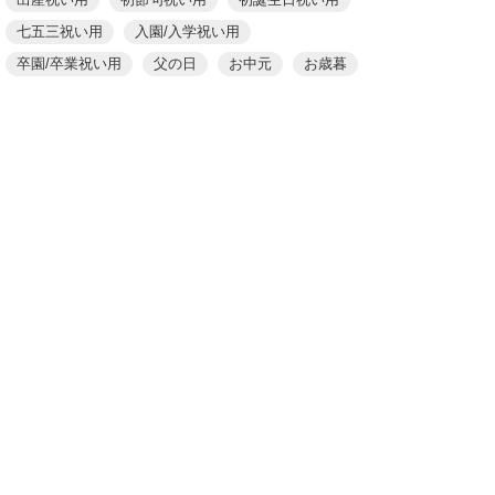
七五三祝い用
入園/入学祝い用
卒園/卒業祝い用
父の日
お中元
お歳暮