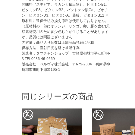
甘味料（ステビア、ラカンカ抽出物）、ビタミンB1、
ビタミンB6、ビタミンB2、パントテン酸Ca、ビオチ
ン、ビタミンD3、ビタミンA、葉酸、ビタミンB12 ※
原材料に遺伝子組み換え原料は使用しておりません。
（原材料の一部にオレンジ、リンゴ、卵、豚を含む)天
然素材使用のため多少色むらが生じることがあります
が、品質には問題ございません
内容量：商品入り個数は上部商品詳細に記載
保存方法：直射日光を避け常温保存
製造者：タマチャンショップ 宮崎県都城市平江町44-
3 TEL0986-46-9669
販売会社：ベルヴィ株式会社 〒679-2304 兵庫県神
崎郡市川町下瀬加195-1
同じシリーズの商品