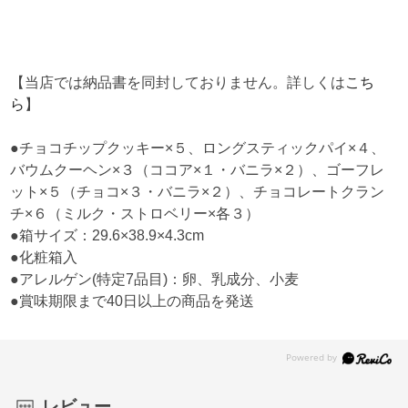
【当店では納品書を同封しておりません。詳しくは
こち
ら
】
●チョコチップクッキー×５、ロングスティックパイ×４、
バウムクーヘン×３（ココア×１・バニラ×２）、ゴーフレ
ット×５（チョコ×３・バニラ×２）、チョコレートクラン
チ×６（ミルク・ストロベリー×各３）
●箱サイズ：29.6×38.9×4.3cm
●化粧箱入
●アレルゲン(特定7品目)：卵、乳成分、小麦
●賞味期限まで40日以上の商品を発送
レビュー