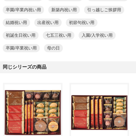
卒園/卒業内祝い用
新築内祝い用
引っ越しご挨拶用
結婚祝い用
出産祝い用
初節句祝い用
初誕生日祝い用
七五三祝い用
入園/入学祝い用
卒園/卒業祝い用
母の日
同じシリーズの商品