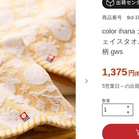
商品番号
tkd-
color i
ェイスタオル 
柄 gws
1,375
円
5営業日～の出