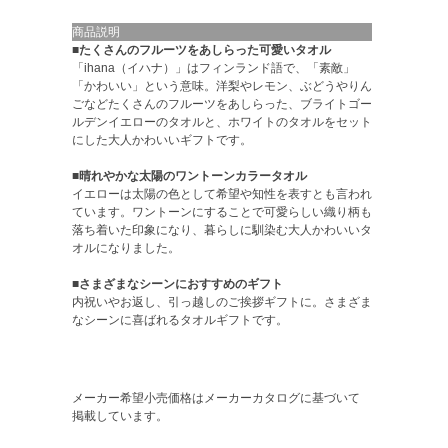
商品説明
■たくさんのフルーツをあしらった可愛いタオル
「ihana（イハナ）」はフィンランド語で、「素敵」
「かわいい」という意味。洋梨やレモン、ぶどうやりん
ごなどたくさんのフルーツをあしらった、ブライトゴー
ルデンイエローのタオルと、ホワイトのタオルをセット
にした大人かわいいギフトです。
■晴れやかな太陽のワントーンカラータオル
イエローは太陽の色として希望や知性を表すとも言われ
ています。ワントーンにすることで可愛らしい織り柄も
落ち着いた印象になり、暮らしに馴染む大人かわいいタ
オルになりました。
■さまざまなシーンにおすすめのギフト
内祝いやお返し、引っ越しのご挨拶ギフトに。さまざま
なシーンに喜ばれるタオルギフトです。
メーカー希望小売価格はメーカーカタログに基づいて
掲載しています。