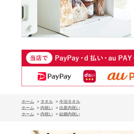
ホーム
>
タオル
>
今治タオル
ホーム
>
内祝い
>
出産内祝い
ホーム
>
内祝い
>
結婚内祝い