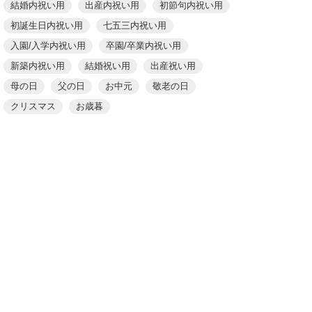
結婚内祝い用
出産内祝い用
初節句内祝い用
初誕生日内祝い用
七五三内祝い用
入園/入学内祝い用
卒園/卒業内祝い用
新築内祝い用
結婚祝い用
出産祝い用
母の日
父の日
お中元
敬老の日
クリスマス
お歳暮