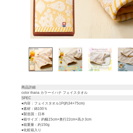
商品詳細
color ihana カラーイハナ フェイスタオル
SPEC
●内容：フェイスタオル1P(約34×75cm)
●素材：綿100％
●製造国：日本
●箱サイズ：約幅15cm×奥行22cm×高さ3cm
●箱重量：約150g
●化粧箱入り