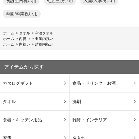
初誕生日祝い用
七五三祝い用
入園/入学祝い用
卒園/卒業祝い用
ホーム
>
タオル
>
今治タオル
ホーム
>
内祝い
>
出産内祝い
ホーム
>
内祝い
>
結婚内祝い
アイテムから探す
カタログギフト
食品・ドリンク・お酒
タオル
洗剤
食器・キッチン用品
雑貨・インテリア
家電
名入れ