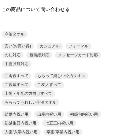
この商品について問い合わせる
今治タオル
安い(お買い得)
カジュアル
フォーマル
のし対応
包装紙対応
メッセージカード対応
手提げ袋対応
ご両親すべて
もらって嬉しい今治タオル
ご親戚すべて
ご友人すべて
上司・年配の方向けすべて
もらってうれしい今治タオル
結婚内祝い用
出産内祝い用
初節句内祝い用
初誕生日内祝い用
七五三内祝い用
入園/入学内祝い用
卒園/卒業内祝い用