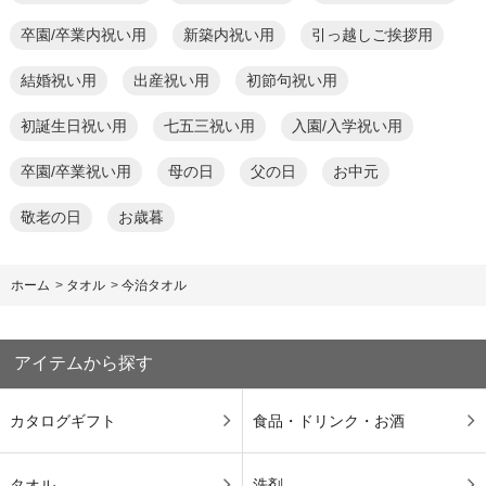
卒園/卒業内祝い用
新築内祝い用
引っ越しご挨拶用
結婚祝い用
出産祝い用
初節句祝い用
初誕生日祝い用
七五三祝い用
入園/入学祝い用
卒園/卒業祝い用
母の日
父の日
お中元
敬老の日
お歳暮
ホーム
>
タオル
>
今治タオル
アイテムから探す
カタログギフト
食品・ドリンク・お酒
タオル
洗剤