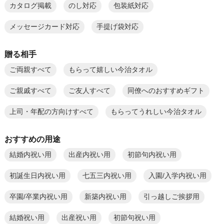
カタログ掲載
のし対応
包装紙対応
メッセージカード対応
手提げ袋対応
贈る相手
ご両親すべて
もらって嬉しい今治タオル
ご親戚すべて
ご友人すべて
同僚へのおすすめギフト
上司・年配の方向けすべて
もらってうれしい今治タオル
おすすめの用途
結婚内祝い用
出産内祝い用
初節句内祝い用
初誕生日内祝い用
七五三内祝い用
入園/入学内祝い用
卒園/卒業内祝い用
新築内祝い用
引っ越しご挨拶用
結婚祝い用
出産祝い用
初節句祝い用