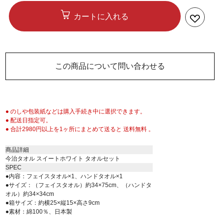
カートに入れる
この商品について問い合わせる
● のしや包装紙などは購入手続き中に選択できます。
● 配送日指定可。
● 合計2980円以上を1ヶ所にまとめて送ると 送料無料 。
商品詳細
今治タオル スイートホワイト タオルセット
SPEC
●内容：フェイスタオル×1、ハンドタオル×1
●サイズ：（フェイスタオル）約34×75cm、（ハンドタ
オル）約34×34cm
●箱サイズ：約横25×縦15×高さ9cm
●素材：綿100％、日本製