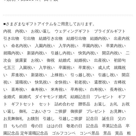
■さまざまなギフトアイテムをご用意しております。
内祝 内祝い お祝い返し ウェディングギフト ブライダルギフト
引き出物 引出物 結婚引き出物 結婚引出物 結婚内祝い 出産内祝
い 命名内祝い 入園内祝い 入学内祝い 卒園内祝い 卒業内祝い
就職内祝い 新築内祝い 引越し内祝い 快気内祝い 開店内祝い 二
次会 披露宴 お祝い 御祝 結婚式 結婚祝い 出産祝い 初節句
七五三 入園祝い 入学祝い 卒園祝い 卒業祝い 成人式 就職祝
い 昇進祝い 新築祝い 上棟祝い 引っ越し祝い 引越し祝い 開店
祝い 退職祝い 快気祝い 全快祝い 初老祝い 還暦祝い 古稀祝
い 喜寿祝い 傘寿祝い 米寿祝い 卒寿祝い 白寿祝い 長寿祝い
金婚式 銀婚式 ダイヤモンド婚式 結婚記念日 プレゼント ギフ
ト ギフトセット セット 詰め合わせ 贈答品 お返し お礼 お祝
い返し 御礼 ごあいさつ ご挨拶 御挨拶 プレゼント お見舞い
お見舞御礼 お餞別 引越し 引越しご挨拶 記念日 誕生日 父の
日 ちちの日 母の日 ははの日 敬老の日 記念品 卒業記念品 卒
園記念品 定年退職記念品 ゴルフコンペ コンペ景品 景品 賞品 粗