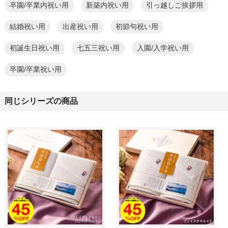
卒園/卒業内祝い用
新築内祝い用
引っ越しご挨拶用
結婚祝い用
出産祝い用
初節句祝い用
初誕生日祝い用
七五三祝い用
入園/入学祝い用
卒園/卒業祝い用
同じシリーズの商品