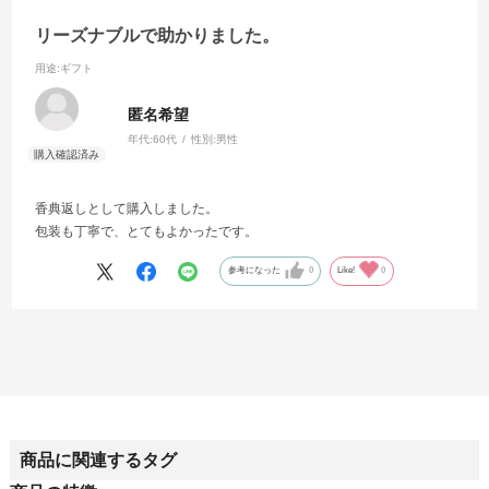
リーズナブルで助かりました。
用途
:ギフト
匿名希望
年代:
60代
性別:
男性
香典返しとして購入しました。
包装も丁寧で、とてもよかったです。
参考になった
0
Like!
0
商品に関連するタグ