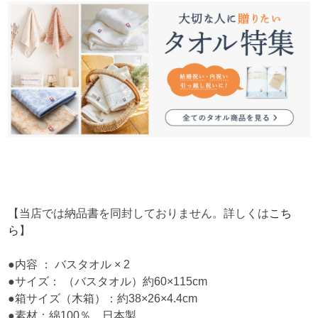
【当店では納品書を同封しておりません。詳しくは
こち
ら
】
●内容 ： バスタオル × 2
●サイズ： （バスタオル）約60×115cm
●箱サイズ（木箱）：約38×26×4.4cm
●素材：綿100％、日本製