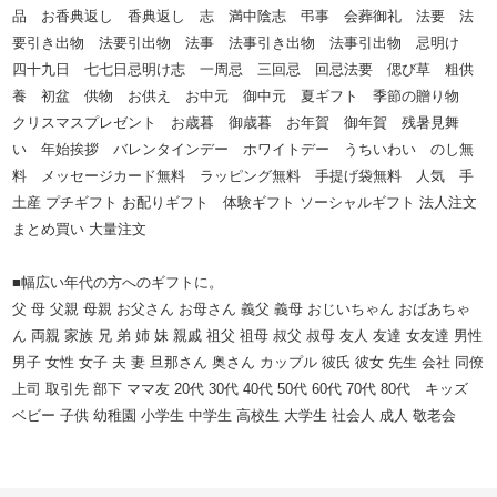
品 お香典返し 香典返し 志 満中陰志 弔事 会葬御礼 法要 法
要引き出物 法要引出物 法事 法事引き出物 法事引出物 忌明け
四十九日 七七日忌明け志 一周忌 三回忌 回忌法要 偲び草 粗供
養 初盆 供物 お供え お中元 御中元 夏ギフト 季節の贈り物
クリスマスプレゼント お歳暮 御歳暮 お年賀 御年賀 残暑見舞
い 年始挨拶 バレンタインデー ホワイトデー うちいわい のし無
料 メッセージカード無料 ラッピング無料 手提げ袋無料 人気 手
土産 プチギフト お配りギフト 体験ギフト ソーシャルギフト 法人注文
まとめ買い 大量注文
■幅広い年代の方へのギフトに。
父 母 父親 母親 お父さん お母さん 義父 義母 おじいちゃん おばあちゃ
ん 両親 家族 兄 弟 姉 妹 親戚 祖父 祖母 叔父 叔母 友人 友達 女友達 男性
男子 女性 女子 夫 妻 旦那さん 奥さん カップル 彼氏 彼女 先生 会社 同僚
上司 取引先 部下 ママ友 20代 30代 40代 50代 60代 70代 80代 キッズ
ベビー 子供 幼稚園 小学生 中学生 高校生 大学生 社会人 成人 敬老会