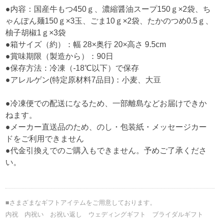
●内容：国産牛もつ450ｇ、濃縮醤油スープ150ｇ×2袋、ち
ゃんぽん麺150ｇ×3玉、ごま10ｇ×2袋、たかのつめ0.5ｇ、
柚子胡椒1ｇ×3袋
●箱サイズ（約）：幅 28×奥行 20×高さ 9.5cm
●賞味期限（製造から）：90日
●保存方法：冷凍（-18℃以下）で保存
●アレルゲン(特定原材料7品目)：小麦、大豆
●冷凍便での配送になるため、一部離島などお届けできか
ねます。
●メーカー直送品のため、のし・包装紙・メッセージカー
ドをご利用できません
●代金引換えでのご購入もできません。予めご了承くださ
い。
■さまざまなギフトアイテムをご用意しております。
内祝 内祝い お祝い返し ウェディングギフト ブライダルギフト