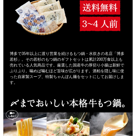
博多で35年以上に渡り営業を続けるもつ鍋・水炊きの名店「博多
若杉」。その若杉のもつ鍋のギフトセットは累計200万食以上も
売れている人気商品です。厳選した国産牛の厚切り小腸は新鮮で
ぷりぷり。噛めば噛むほど旨味が広がります。酒粕を隠し味に使
った自家製スープ、特製ちゃんぽん麺をセットにしてお届けしま
す。