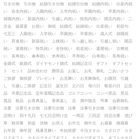
引き出物 引出物 結婚引き出物 結婚引出物 結婚内祝い 出産内祝
い 命名内祝い 入園内祝い 入学内祝い 卒園内祝い 卒業内祝い
就職内祝い 新築内祝い 引越し内祝い 快気内祝い 開店内祝い 二
次会 披露宴 お祝い 御祝 結婚式 結婚祝い 出産祝い 初節句
七五三 入園祝い 入学祝い 卒園祝い 卒業祝い 成人式 就職祝
い 昇進祝い 新築祝い 上棟祝い 引っ越し祝い 引越し祝い 開店
祝い 退職祝い 快気祝い 全快祝い 初老祝い 還暦祝い 古稀祝
い 喜寿祝い 傘寿祝い 米寿祝い 卒寿祝い 白寿祝い 長寿祝い
金婚式 銀婚式 ダイヤモンド婚式 結婚記念日 ギフト ギフトセッ
ト セット 詰め合わせ 贈答品 お返し お礼 御礼 ごあいさつ
ご挨拶 御挨拶 プレゼント お見舞い お見舞御礼 お餞別 引越
し 引越しご挨拶 記念日 誕生日 父の日 母の日 敬老の日 記念
品 卒業記念品 定年退職記念品 ゴルフコンペ コンペ景品 景品
賞品 粗品 お香典返し 香典返し 志 満中陰志 弔事 会葬御礼
法要 法要引き出物 法要引出物 法事 法事引き出物 法事引出物
忌明け 四十九日 七七日忌明け志 一周忌 三回忌 回忌法要 偲び
草 粗供養 初盆 供物 お供え お中元 御中元 お歳暮 御歳暮
お年賀 御年賀 残暑見舞い 年始挨拶 今治タオル カタログ カタ
ログギフト カタログタイプギフト カタログ式ギフト ギフトカタロ