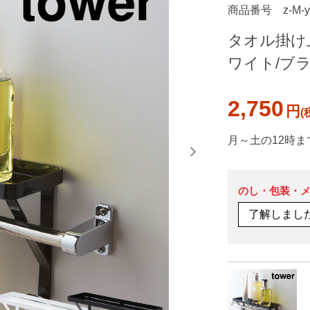
商品番号
z-M-
タオル掛け上
ワイト/ブラッ
2,750
円
月～土の12時ま
のし・包装・