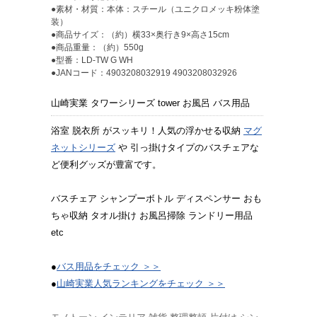
●素材・材質：本体：スチール（ユニクロメッキ粉体塗
装）
●商品サイズ：（約）横33×奥行き9×高さ15cm
●商品重量：（約）550g
●型番：LD-TW G WH
●JANコード：4903208032919 4903208032926
山崎実業 タワーシリーズ tower お風呂 バス用品
浴室 脱衣所 がスッキリ！人気の浮かせる収納
マグ
ネットシリーズ
や 引っ掛けタイプのバスチェアな
ど便利グッズが豊富です。
バスチェア シャンプーボトル ディスペンサー おも
ちゃ収納 タオル掛け お風呂掃除 ランドリー用品
etc
●
バス用品をチェック ＞＞
●
山崎実業人気ランキングをチェック ＞＞