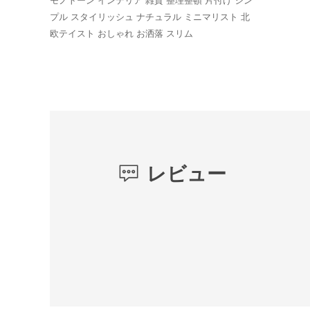
モノトーン インテリア 雑貨 整理整頓 片付け シン
プル スタイリッシュ ナチュラル ミニマリスト 北
欧テイスト おしゃれ お洒落 スリム
レビュー