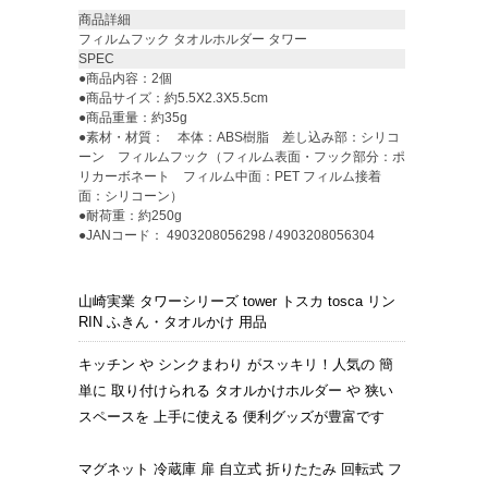
商品詳細
フィルムフック タオルホルダー タワー
SPEC
●商品内容：2個
●商品サイズ：約5.5X2.3X5.5cm
●商品重量：約35g
●素材・材質： 本体：ABS樹脂 差し込み部：シリコ
ーン フィルムフック（フィルム表面・フック部分：ポ
リカーボネート フィルム中面：PET フィルム接着
面：シリコーン）
●耐荷重：約250g
●JANコード： 4903208056298 / 4903208056304
山崎実業 タワーシリーズ tower トスカ tosca リン
RIN ふきん・タオルかけ 用品
キッチン や シンクまわり がスッキリ！人気の 簡
単に 取り付けられる タオルかけホルダー や 狭い
スペースを 上手に使える 便利グッズが豊富です
マグネット 冷蔵庫 扉 自立式 折りたたみ 回転式 フ