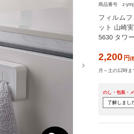
商品番号
z-ymj
フィルムフ
ット 山崎実業
5630 タ
2,200
円
月～土の12時ま
のし・包装・