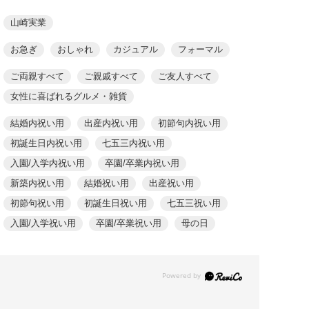
山崎実業
お急ぎ
おしゃれ
カジュアル
フォーマル
ご両親すべて
ご親戚すべて
ご友人すべて
女性に喜ばれるグルメ・雑貨
結婚内祝い用
出産内祝い用
初節句内祝い用
初誕生日内祝い用
七五三内祝い用
入園/入学内祝い用
卒園/卒業内祝い用
新築内祝い用
結婚祝い用
出産祝い用
初節句祝い用
初誕生日祝い用
七五三祝い用
入園/入学祝い用
卒園/卒業祝い用
母の日