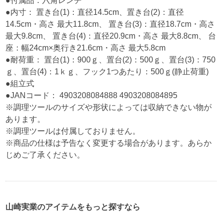
●付属品：六角レンチ
●内寸： 置き台(1)：直径14.5cm、置き台(2)：直径
14.5cm・高さ 最大11.8cm、 置き台(3)：直径18.7cm・高さ
最大9.8cm、 置き台(4)：直径20.9cm・高さ 最大8.8cm、 台
座：幅24cm×奥行き21.6cm・高さ 最大5.8cm
●耐荷重： 置台(1)：900ｇ、置台(2)：500ｇ、置台(3)：750
ｇ、置台(4)：1ｋｇ、フック1つあたり：500ｇ(静止荷重)
●組立式
●JANコード： 4903208084888 4903208084895
※調理ツールのサイズや形状によっては収納できない物が
あります。
※調理ツールは付属しておりません。
※商品の仕様は予告なく変更する場合があります。あらか
じめご了承ください。
山崎実業のアイテムをもっと探すなら