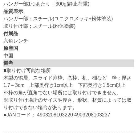
ハンガー部1つあたり：300g(静止荷重)
品質表示
ハンガー部：スチール(ユニクロメッキ+粉体塗装)
取り付け部：スチール(粉体塗装)
付属品
六角レンチ
原産国
中国
備考
■取り付け可能な場所
木製の鴨居、スライド扉枠、窓枠、机、棚など 枠：厚さ
1.7～3cm 上部奥行き1cm以上 下部奥行き1.5cm以上
※枠の角が直角でない場所には取り付けできません。
※取り付け場所のサイズや厚さ、形状、材質によっては取
り付けできない場合があります。
●JANコード： 4903208103220 4903208103237