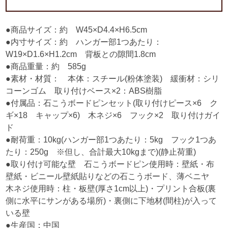
●商品サイズ：約 W45×D4.4×H6.5cm
●内寸サイズ：約 ハンガー部1つあたり：
W19×D1.6×H1.2cm 背板との隙間1.8cm
●商品重量：約 585g
●素材・材質： 本体：スチール(粉体塗装) 緩衝材：シリ
コーンゴム 取り付けベース×2：ABS樹脂
●付属品：石こうボードピンセット(取り付けピース×6 ク
ギ×18 キャップ×6) 木ネジ×6 フック×2 取り付けガイ
ド
●耐荷重：10kg(ハンガー部1つあたり：5kg フック1つあ
たり：250g ※但し、合計最大10kgまで)(静止荷重)
●取り付け可能な壁 石こうボードピン使用時：壁紙・布
壁紙・ビニール壁紙貼りなどの石こうボード、薄ベニヤ
木ネジ使用時：柱・板壁(厚さ1cm以上)・プリント合板(裏
側に水平にサンがある場所)・裏側に下地材(間柱)が入って
いる壁
●生産国：中国