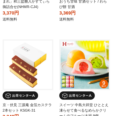
まれ」和三盆糖入かすてぃら
おうち甘味 甘酒セット / わら
御詰合せ(NHMR-CJ4)
び餅 甘酒
3,370円
3,369円
送料無料
送料無料
京・伏見 三源庵 金箔カステラ
スイーツ 中島大祥堂 ひととえ
2本セット KSGK-31
凍らせて食べるなめらかクリ
ームのフルーツ大福 9個