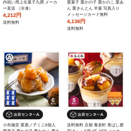
内祝い用上生菓子九撰 メーカ
栗菓子 栗かの子 栗かのこ 栗あ
ー直送 （冷凍）
ん 栗きんとん 羊羹 写真入り
メッセージカード無料
4,212円
4,136円
送料無料
送料無料
小布施堂 栗鹿ノ子ミニ6個入
送料無料 京都 養老軒 香ばし蜜