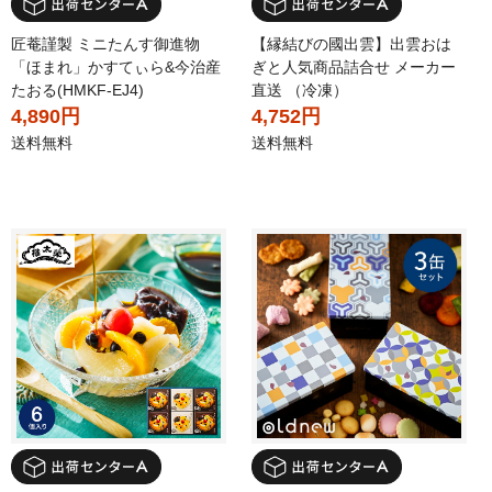
匠菴謹製 ミニたんす御進物
【縁結びの國出雲】出雲おは
「ほまれ」かすてぃら&今治産
ぎと人気商品詰合せ メーカー
たおる(HMKF-EJ4)
直送 （冷凍）
4,890円
4,752円
送料無料
送料無料