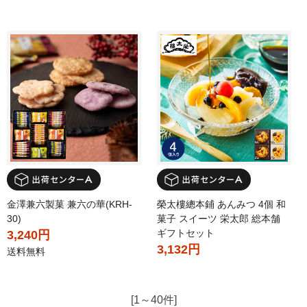
金澤兼六製菓 兼六の華(KRH-
榮太樓總本鋪 あんみつ 4個 和
30)
菓子 スイーツ 栄太郎 総本舗
ギフトセット
3,240円
3,132円
送料無料
[1～40件]