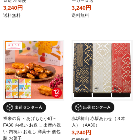
直送 冷凍便
ーカー直送
3,240円
3,240円
送料無料
送料無料
福来の音 ～あげもち小町～
赤坂柿山 赤坂あわせ（３本
FA30 内祝い お返し 出産内祝
入）（AA30）
い 内祝い お返し 洋菓子 個包
3,240円
装 お菓子