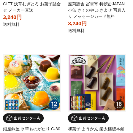
GIFT 浅草むぎとろ お菓子詰合
座菊廼舎 冨貴寄 特撰缶JAPAN
せ メーカー直送
小缶 きくのや ふきよせ 写真入
り メッセージカード無料
3,240円
3,240円
送料無料
送料無料
銀座鈴屋 氷華ものがたり C-30
和菓子 ようかん 榮太樓總本鋪