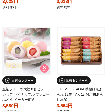
3,628円
3,618円
送料無料
送料無料
至福フルーツ大福 8個セット
OKOMEnoKAORI 手揚げ京あ
いちご パイナップル マンゴー
られ 12袋 TAK-12 保津川あら
ぶどう メーカー直送
れ本舗
3,580円
3,564円