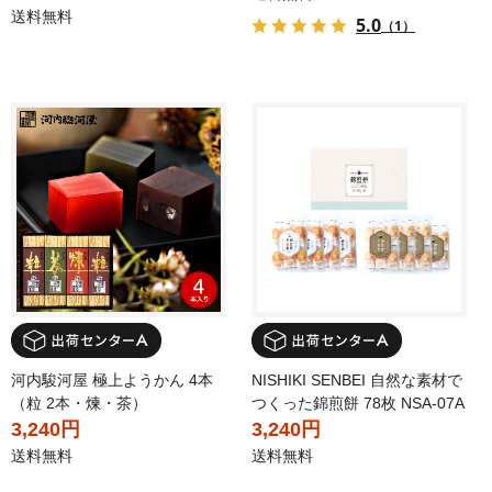
送料無料
5.0
（1）
河内駿河屋 極上ようかん 4本
NISHIKI SENBEI 自然な素材で
（粒 2本・煉・茶）
つくった錦煎餅 78枚 NSA-07A
3,240円
3,240円
送料無料
送料無料