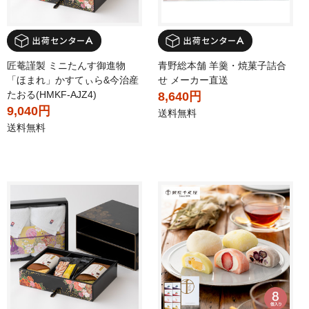
匠菴謹製 ミニたんす御進物
青野総本舗 羊羹・焼菓子詰合
「ほまれ」かすてぃら&今治産
せ メーカー直送
たおる(HMKF-AJZ4)
8,640円
9,040円
送料無料
送料無料