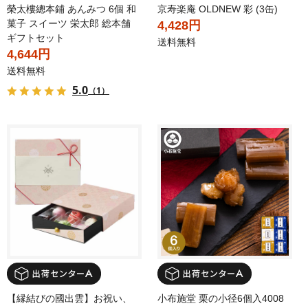
榮太樓總本鋪 あんみつ 6個 和
京寿楽庵 OLDNEW 彩 (3缶)
菓子 スイーツ 栄太郎 総本舗
4,428円
ギフトセット
送料無料
4,644円
送料無料
5.0
（1）
【縁結びの國出雲】お祝い、
小布施堂 栗の小径6個入4008