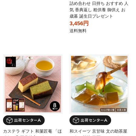
詰め合わせ 日持ち おすすめ 人
気 香典返し 粗供養 御供え お
歳暮 誕生日プレゼント
3,456円
送料無料
カステラ ギフト 和菓匠菴 「ほ
和スイーツ 京甘味 文の助茶屋