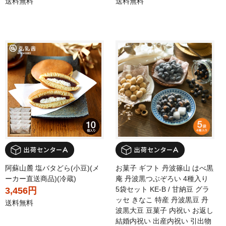
送料無料
送料無料
阿蘇山麓 塩バタどら(小豆)(メ
お菓子 ギフト 丹波篠山 はべ黒
ーカー直送商品)(冷蔵)
庵 丹波黒つぶぞろい 4種入り
5袋セット KE-B / 甘納豆 グラ
3,456円
ッセ きなこ 特産 丹波黒豆 丹
送料無料
波黒大豆 豆菓子 内祝い お返し
結婚内祝い 出産内祝い 引出物