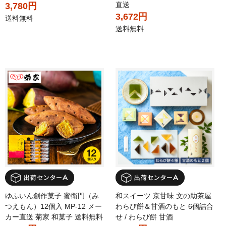
直送
3,780円
3,672円
送料無料
送料無料
ゆふいん創作菓子 蜜衛門（み
和スイーツ 京甘味 文の助茶屋
つえもん）12個入 MP-12 メー
わらび餅＆甘酒のもと 6個詰合
カー直送 菊家 和菓子 送料無料
せ / わらび餅 甘酒