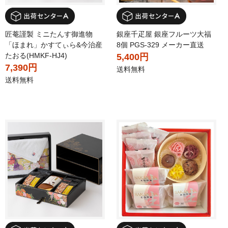
匠菴謹製 ミニたんす御進物
銀座千疋屋 銀座フルーツ大福
「ほまれ」かすてぃら&今治産
8個 PGS-329 メーカー直送
たおる(HMKF-HJ4)
5,400円
7,390円
送料無料
送料無料