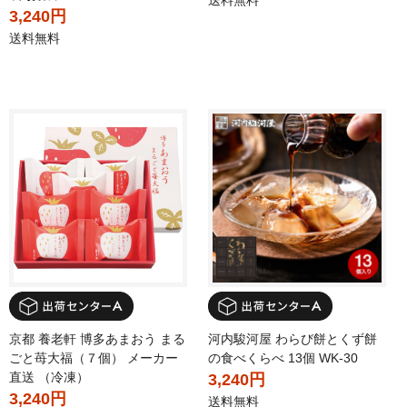
送料無料
3,240円
送料無料
京都 養老軒 博多あまおう まる
河内駿河屋 わらび餅とくず餅
ごと苺大福（７個） メーカー
の食べくらべ 13個 WK-30
直送 （冷凍）
3,240円
3,240円
送料無料