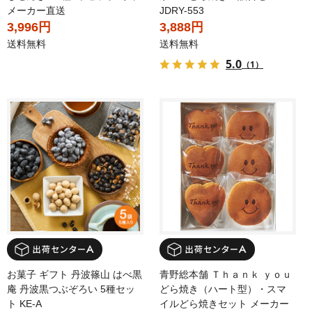
メーカー直送
JDRY-553
3,996円
3,888円
送料無料
送料無料
5.0
（1）
お菓子 ギフト 丹波篠山 はべ黒
青野総本舗 Ｔｈａｎｋ ｙｏｕ
庵 丹波黒つぶぞろい 5種セッ
どら焼き（ハート型）・スマ
ト KE-A
イルどら焼きセット メーカー