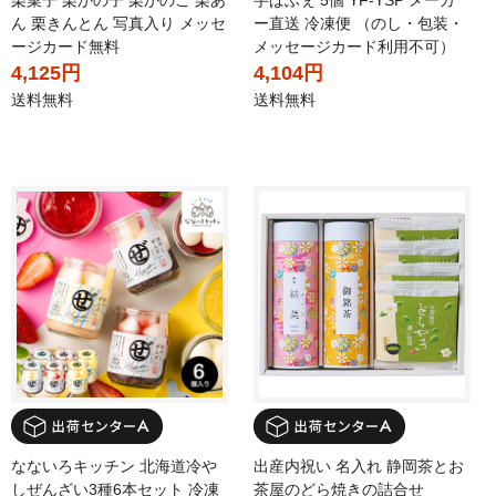
栗菓子 栗かの子 栗かのこ 栗あ
芋ぱふぇ 5個 YF-YSP メーカ
ん 栗きんとん 写真入り メッセ
ー直送 冷凍便 （のし・包装・
ージカード無料
メッセージカード利用不可）
4,125円
4,104円
送料無料
送料無料
なないろキッチン 北海道冷や
出産内祝い 名入れ 静岡茶とお
しぜんざい3種6本セット 冷凍
茶屋のどら焼きの詰合せ