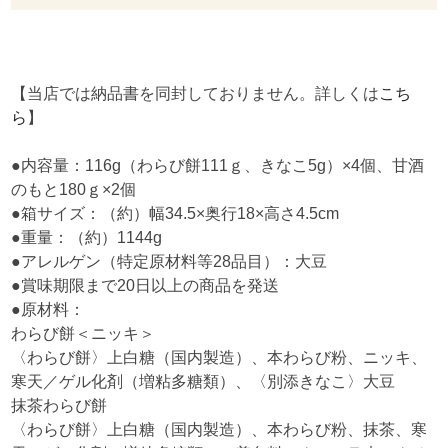
【当店では納品書を同封しておりません。詳しくは
こち
ら
】
●内容量：116g（わらび餅111ｇ、きなこ5g）×4個、甘酒
のもと180ｇ×2個
●箱サイズ：（約）幅34.5×奥行18×高さ4.5cm
●重量：（約）1144g
●アレルゲン（特定原材料等28品目）：大豆
●賞味期限まで20日以上の商品を発送
●原材料：
わらび餅＜ニッキ＞
〈わらび餅〉上白糖（国内製造）、本わらび粉、ニッキ、
寒天／ゲル化剤（増粘多糖類）、〈別添きなこ〉大豆
抹茶わらび餅
〈わらび餅〉上白糖（国内製造）、本わらび粉、抹茶、寒