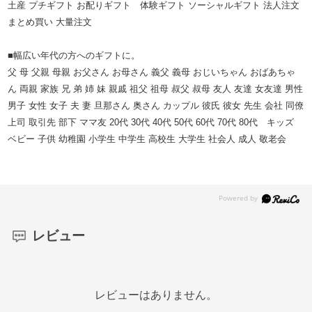
土産 プチギフト お配りギフト 体験ギフト ソーシャルギフト 法人注文
まとめ買い 大量注文
■幅広い年代の方へのギフトに。
父 母 父親 母親 お父さん お母さん 義父 義母 おじいちゃん おばあちゃ
ん 両親 家族 兄 弟 姉 妹 親戚 祖父 祖母 叔父 叔母 友人 友達 女友達 男性
男子 女性 女子 夫 妻 旦那さん 奥さん カップル 彼氏 彼女 先生 会社 同僚
上司 取引先 部下 ママ友 20代 30代 40代 50代 60代 70代 80代 キッズ
ベビー 子供 幼稚園 小学生 中学生 高校生 大学生 社会人 成人 敬老会
レビュー
レビューはありません。