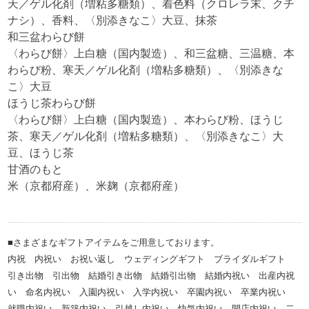
天／ゲル化剤（増粘多糖類）、着色料（クロレラ末、クチ
ナシ）、香料、〈別添きなこ〉大豆、抹茶
和三盆わらび餅
〈わらび餅〉上白糖（国内製造）、和三盆糖、三温糖、本
わらび粉、寒天／ゲル化剤（増粘多糖類）、〈別添きな
こ〉大豆
ほうじ茶わらび餅
〈わらび餅〉上白糖（国内製造）、本わらび粉、ほうじ
茶、寒天／ゲル化剤（増粘多糖類）、〈別添きなこ〉大
豆、ほうじ茶
甘酒のもと
米（京都府産）、米麹（京都府産）
■さまざまなギフトアイテムをご用意しております。
内祝 内祝い お祝い返し ウェディングギフト ブライダルギフト
引き出物 引出物 結婚引き出物 結婚引出物 結婚内祝い 出産内祝
い 命名内祝い 入園内祝い 入学内祝い 卒園内祝い 卒業内祝い
就職内祝い 新築内祝い 引越し内祝い 快気内祝い 開店内祝い 二