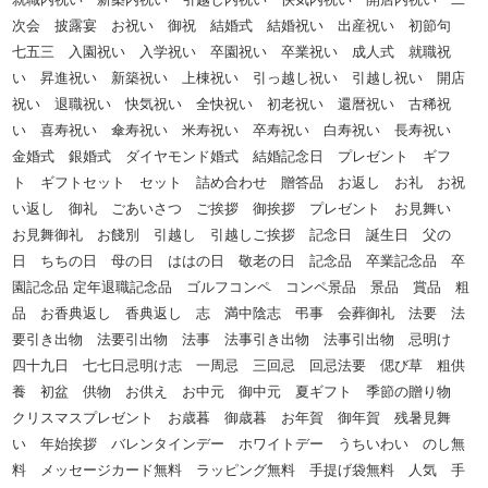
次会 披露宴 お祝い 御祝 結婚式 結婚祝い 出産祝い 初節句
七五三 入園祝い 入学祝い 卒園祝い 卒業祝い 成人式 就職祝
い 昇進祝い 新築祝い 上棟祝い 引っ越し祝い 引越し祝い 開店
祝い 退職祝い 快気祝い 全快祝い 初老祝い 還暦祝い 古稀祝
い 喜寿祝い 傘寿祝い 米寿祝い 卒寿祝い 白寿祝い 長寿祝い
金婚式 銀婚式 ダイヤモンド婚式 結婚記念日 プレゼント ギフ
ト ギフトセット セット 詰め合わせ 贈答品 お返し お礼 お祝
い返し 御礼 ごあいさつ ご挨拶 御挨拶 プレゼント お見舞い
お見舞御礼 お餞別 引越し 引越しご挨拶 記念日 誕生日 父の
日 ちちの日 母の日 ははの日 敬老の日 記念品 卒業記念品 卒
園記念品 定年退職記念品 ゴルフコンペ コンペ景品 景品 賞品 粗
品 お香典返し 香典返し 志 満中陰志 弔事 会葬御礼 法要 法
要引き出物 法要引出物 法事 法事引き出物 法事引出物 忌明け
四十九日 七七日忌明け志 一周忌 三回忌 回忌法要 偲び草 粗供
養 初盆 供物 お供え お中元 御中元 夏ギフト 季節の贈り物
クリスマスプレゼント お歳暮 御歳暮 お年賀 御年賀 残暑見舞
い 年始挨拶 バレンタインデー ホワイトデー うちいわい のし無
料 メッセージカード無料 ラッピング無料 手提げ袋無料 人気 手