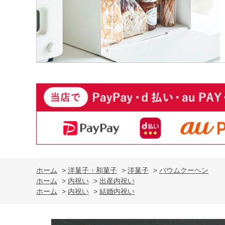
ホーム
>
洋菓子・和菓子
>
洋菓子
>
バウムクーヘン
ホーム
>
内祝い
>
出産内祝い
ホーム
>
内祝い
>
結婚内祝い