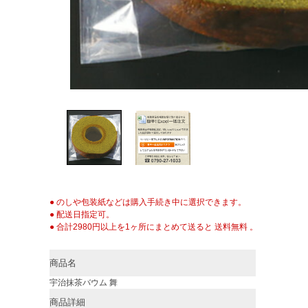
● のしや包装紙などは購入手続き中に選択できます。
● 配送日指定可。
● 合計2980円以上を1ヶ所にまとめて送ると 送料無料 。
商品名
宇治抹茶バウム 舞
商品詳細