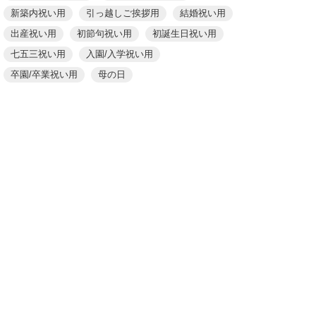
新築内祝い用
引っ越しご挨拶用
結婚祝い用
出産祝い用
初節句祝い用
初誕生日祝い用
七五三祝い用
入園/入学祝い用
卒園/卒業祝い用
母の日