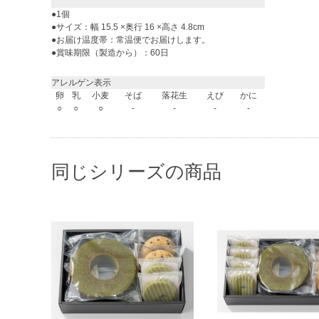
●1個
●サイズ：幅 15.5 ×奥行 16 ×高さ 4.8cm
●お届け温度帯：常温便でお届けします。
●賞味期限（製造から）：60日
アレルゲン表示
卵
乳
小麦
そば
落花生
えび
かに
○
○
○
-
-
-
-
同じシリーズの商品