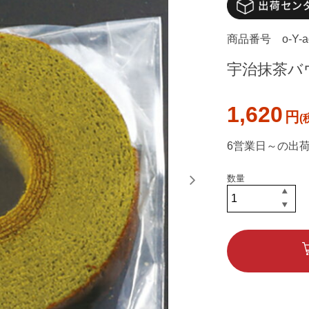
商品番号
o-Y-
宇治抹茶バウム
1,620
円
6営業日～の出