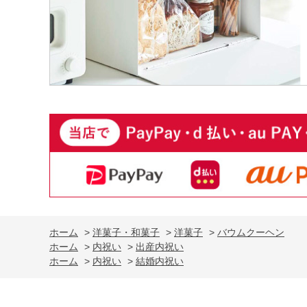
ホーム
>
洋菓子・和菓子
>
洋菓子
>
バウムクーヘン
ホーム
>
内祝い
>
出産内祝い
ホーム
>
内祝い
>
結婚内祝い