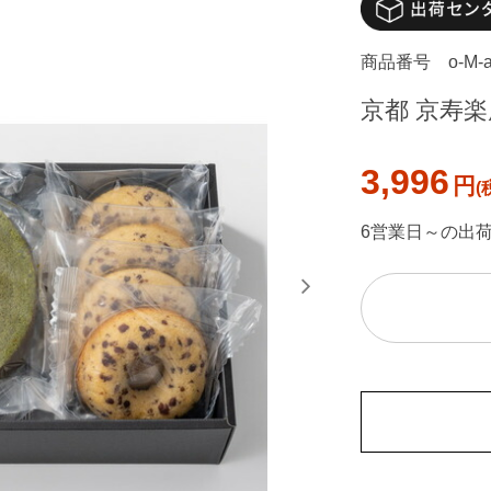
商品番号
o-M-
京都 京寿楽庵
3,996
円
6営業日～の出