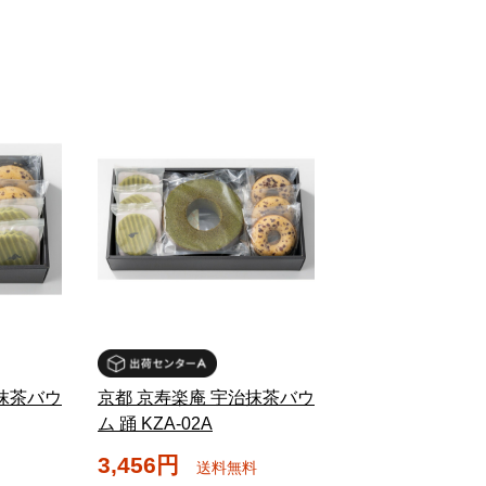
抹茶バウ
京都 京寿楽庵 宇治抹茶バウ
ム 踊 KZA-02A
3,456円
送料無料