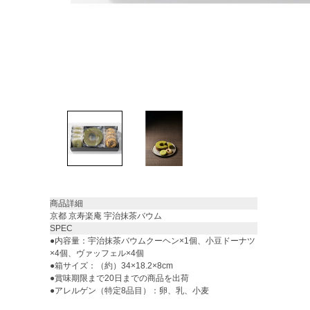
商品詳細
京都 京寿楽庵 宇治抹茶バウム
SPEC
●内容量：宇治抹茶バウムクーヘン×1個、小豆ドーナツ
×4個、ヴァッフェル×4個
●箱サイズ：（約）34×18.2×8cm
●賞味期限まで20日までの商品を出荷
●アレルゲン（特定8品目）：卵、乳、小麦