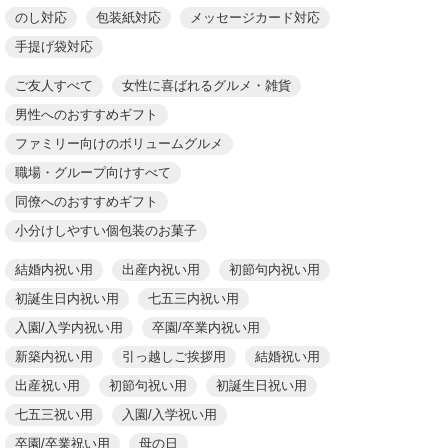
のし対応
包装紙対応
メッセージカード対応
手提げ袋対応
ご友人すべて
女性に喜ばれるグルメ・雑貨
男性へのおすすめギフト
ファミリー向けのボリュームグルメ
職場・グループ向けすべて
同僚へのおすすめギフト
小分けしやすい個包装のお菓子
結婚内祝い用
出産内祝い用
初節句内祝い用
初誕生日内祝い用
七五三内祝い用
入園/入学内祝い用
卒園/卒業内祝い用
新築内祝い用
引っ越しご挨拶用
結婚祝い用
出産祝い用
初節句祝い用
初誕生日祝い用
七五三祝い用
入園/入学祝い用
卒園/卒業祝い用
母の日