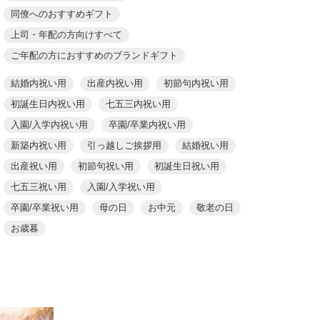
同僚へのおすすめギフト
上司・年配の方向けすべて
ご年配の方におすすめのブランドギフト
結婚内祝い用
出産内祝い用
初節句内祝い用
初誕生日内祝い用
七五三内祝い用
入園/入学内祝い用
卒園/卒業内祝い用
新築内祝い用
引っ越しご挨拶用
結婚祝い用
出産祝い用
初節句祝い用
初誕生日祝い用
七五三祝い用
入園/入学祝い用
卒園/卒業祝い用
母の日
お中元
敬老の日
お歳暮