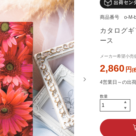
商品番号
o-M-
カタログギフ
ース
メーカー希望小売価格
2,860
円
4営業日～の出