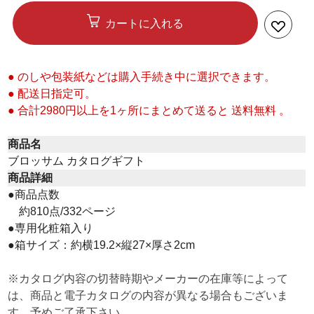
カートに入れる
● のしや包装紙などは購入手続き中に選択できます。
● 配送日指定可。
● 合計2980円以上を1ヶ所にまとめて送ると 送料無料 。
商品名
ブロッサム カタログギフト
商品詳細
●商品点数
約810点/332ページ
●専用化粧箱入り
●箱サイズ：約横19.2×縦27×厚さ2cm
※カタログ内容の切替時期やメーカーの在庫等によって
は、商品と電子カタログの内容が異なる場合もございま
す。予めご了承下さい。