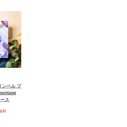
リンベル プ
entage
コース
無料