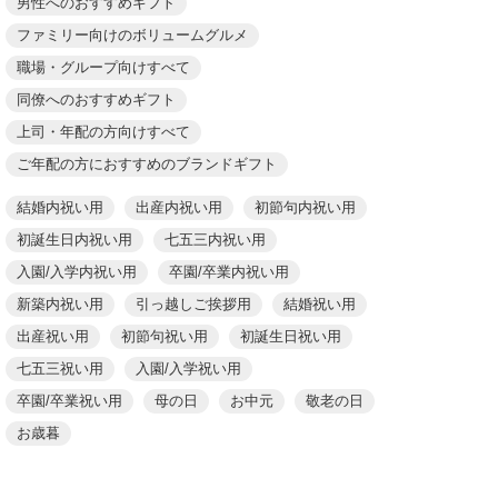
男性へのおすすめギフト
ファミリー向けのボリュームグルメ
職場・グループ向けすべて
同僚へのおすすめギフト
上司・年配の方向けすべて
ご年配の方におすすめのブランドギフト
結婚内祝い用
出産内祝い用
初節句内祝い用
初誕生日内祝い用
七五三内祝い用
入園/入学内祝い用
卒園/卒業内祝い用
新築内祝い用
引っ越しご挨拶用
結婚祝い用
出産祝い用
初節句祝い用
初誕生日祝い用
七五三祝い用
入園/入学祝い用
卒園/卒業祝い用
母の日
お中元
敬老の日
お歳暮