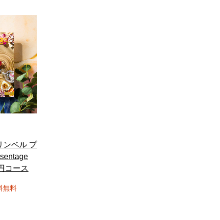
リンベル プ
entage
0円コース
料無料