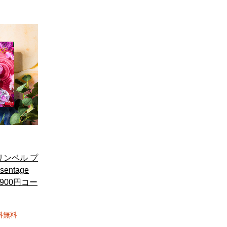
リンベル プ
entage
900円コー
料無料