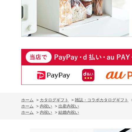
ホーム
>
カタログギフト
>
雑誌・コラボカタログギフト
ホーム
>
内祝い
>
出産内祝い
ホーム
>
内祝い
>
結婚内祝い