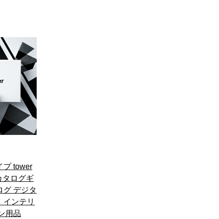
 tower
業 カタログギ
ログ デジタ
 インテリ
チン用品