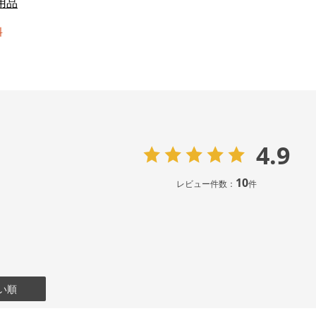
用品
料
4.9
10
レビュー件数：
件
い順