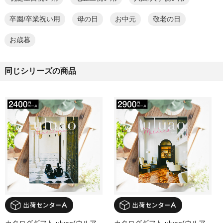
卒園/卒業祝い用
母の日
お中元
敬老の日
お歳暮
同じシリーズの商品
カタログギフト uluao(ウルア
カタログギフト uluao(ウルア