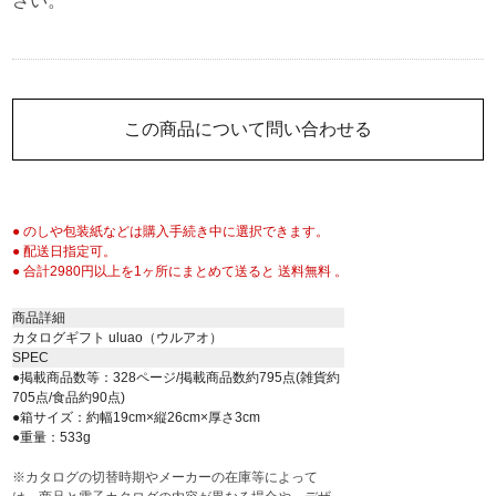
さい。
この商品について問い合わせる
● のしや包装紙などは購入手続き中に選択できます。
● 配送日指定可。
● 合計2980円以上を1ヶ所にまとめて送ると 送料無料 。
商品詳細
カタログギフト uluao（ウルアオ）
SPEC
●掲載商品数等：328ページ/掲載商品数約795点(雑貨約
705点/食品約90点)
●箱サイズ：約幅19cm×縦26cm×厚さ3cm
●重量：533g
※カタログの切替時期やメーカーの在庫等によって