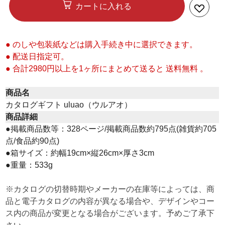
カートに入れる
● のしや包装紙などは購入手続き中に選択できます。
● 配送日指定可。
● 合計2980円以上を1ヶ所にまとめて送ると 送料無料 。
商品名
カタログギフト uluao（ウルアオ）
商品詳細
●掲載商品数等：328ページ/掲載商品数約795点(雑貨約705
点/食品約90点)
●箱サイズ：約幅19cm×縦26cm×厚さ3cm
●重量：533g
※カタログの切替時期やメーカーの在庫等によっては、商
品と電子カタログの内容が異なる場合や、デザインやコー
ス内の商品が変更となる場合がございます。予めご了承下