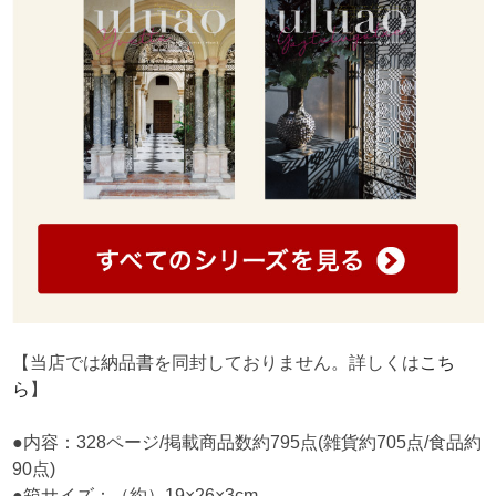
【当店では納品書を同封しておりません。詳しくは
こち
ら
】
●内容：328ページ/掲載商品数約795点(雑貨約705点/食品約
90点)
●箱サイズ：（約）19×26×3cm