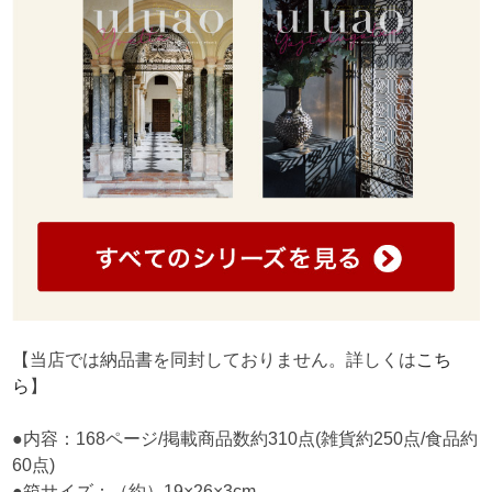
【当店では納品書を同封しておりません。詳しくは
こち
ら
】
●内容：168ページ/掲載商品数約310点(雑貨約250点/食品約
60点)
●箱サイズ：（約）19×26×3cm