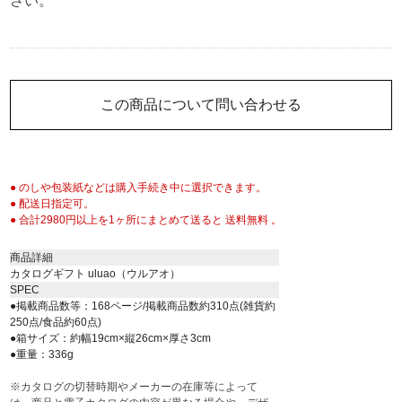
さい。
この商品について問い合わせる
● のしや包装紙などは購入手続き中に選択できます。
● 配送日指定可。
● 合計2980円以上を1ヶ所にまとめて送ると 送料無料 。
商品詳細
カタログギフト uluao（ウルアオ）
SPEC
●掲載商品数等：168ページ/掲載商品数約310点(雑貨約
250点/食品約60点)
●箱サイズ：約幅19cm×縦26cm×厚さ3cm
●重量：336g
※カタログの切替時期やメーカーの在庫等によって