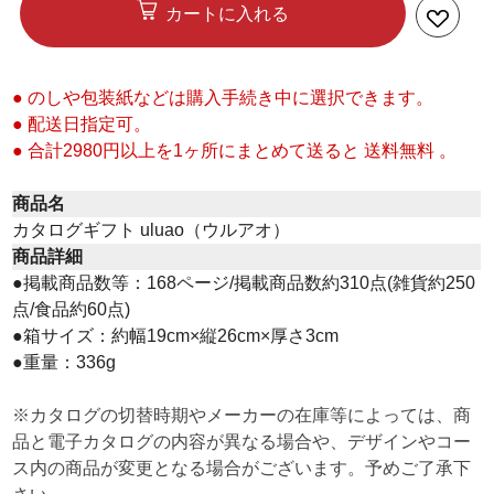
カートに入れる
● のしや包装紙などは購入手続き中に選択できます。
● 配送日指定可。
● 合計2980円以上を1ヶ所にまとめて送ると 送料無料 。
商品名
カタログギフト uluao（ウルアオ）
商品詳細
●掲載商品数等：168ページ/掲載商品数約310点(雑貨約250
点/食品約60点)
●箱サイズ：約幅19cm×縦26cm×厚さ3cm
●重量：336g
※カタログの切替時期やメーカーの在庫等によっては、商
品と電子カタログの内容が異なる場合や、デザインやコー
ス内の商品が変更となる場合がございます。予めご了承下