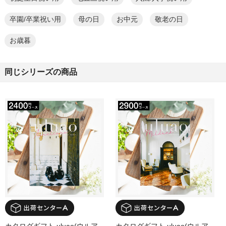
卒園/卒業祝い用
母の日
お中元
敬老の日
お歳暮
同じシリーズの商品
カタログギフト uluao(ウルア
カタログギフト uluao(ウルア