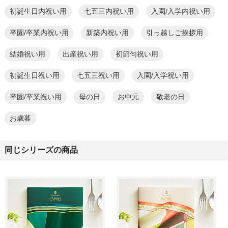
初誕生日内祝い用
七五三内祝い用
入園/入学内祝い用
卒園/卒業内祝い用
新築内祝い用
引っ越しご挨拶用
結婚祝い用
出産祝い用
初節句祝い用
初誕生日祝い用
七五三祝い用
入園/入学祝い用
卒園/卒業祝い用
母の日
お中元
敬老の日
お歳暮
同じシリーズの商品