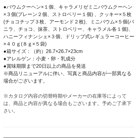
●バウムクーヘン×１個、キャラメリゼミニバウムクーヘン
×３個(プレーン２個、ストロベリー１個) 、クッキー×５枚
(チョコチップ３枚、アーモンド２枚)、ミニバウム×５個(バ
ニラ、チョコ、抹茶、ストロベリー、キャラメル各１個)、
ハニーフィナンシェ×３個、ドリップ式レギュラーコーヒー
×４０ｇ(８ｇ×５袋)
●箱サイズ：（約）26.7×26.7×23cm
●アレルゲン：小麦・卵・乳成分
●賞味期限まで20日以上の商品を発送
※商品リニューアルに伴い、写真と商品内容が一部異なる
場合がございます。
※カタログ内容の切替時期やメーカーの在庫等によって
は、商品と内容が異なる場合もございます。予めご了承下
さい。