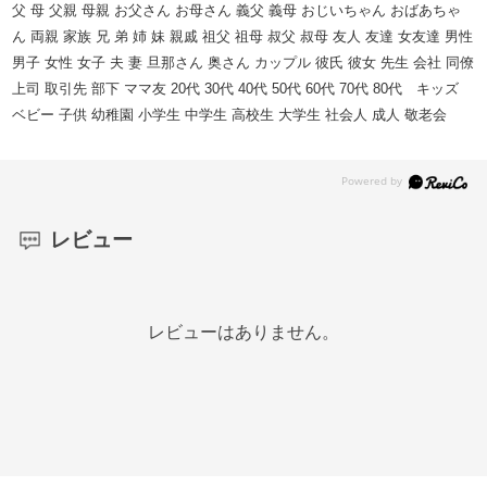
父 母 父親 母親 お父さん お母さん 義父 義母 おじいちゃん おばあちゃ
ん 両親 家族 兄 弟 姉 妹 親戚 祖父 祖母 叔父 叔母 友人 友達 女友達 男性
男子 女性 女子 夫 妻 旦那さん 奥さん カップル 彼氏 彼女 先生 会社 同僚
上司 取引先 部下 ママ友 20代 30代 40代 50代 60代 70代 80代 キッズ
ベビー 子供 幼稚園 小学生 中学生 高校生 大学生 社会人 成人 敬老会
レビュー
レビューはありません。