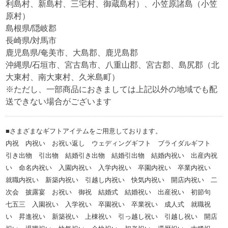
利島村、新島村、三宅村、御蔵島村）、小笠原諸島（小笠
原村）
島根県/隠岐郡
長崎県/対馬市
鹿児島県/奄美市、大島郡、鹿児島郡
沖縄県/石垣市、宮古島市、八重山郡、宮古郡、島尻郡（北
大東村、南大東村、久米島町）
※ただし、一部商品におきましては上記以外の地域でも配
送できない場合がございます
■さまざまなギフトアイテムをご用意しております。
内祝 内祝い お祝い返し ウェディングギフト ブライダルギフト
引き出物 引出物 結婚引き出物 結婚引出物 結婚内祝い 出産内祝
い 命名内祝い 入園内祝い 入学内祝い 卒園内祝い 卒業内祝い
就職内祝い 新築内祝い 引越し内祝い 快気内祝い 開店内祝い 二
次会 披露宴 お祝い 御祝 結婚式 結婚祝い 出産祝い 初節句
七五三 入園祝い 入学祝い 卒園祝い 卒業祝い 成人式 就職祝
い 昇進祝い 新築祝い 上棟祝い 引っ越し祝い 引越し祝い 開店