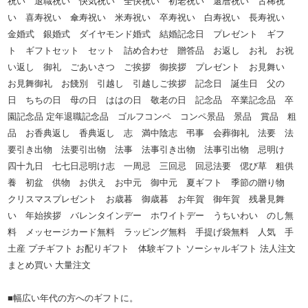
祝い 退職祝い 快気祝い 全快祝い 初老祝い 還暦祝い 古稀祝
い 喜寿祝い 傘寿祝い 米寿祝い 卒寿祝い 白寿祝い 長寿祝い
金婚式 銀婚式 ダイヤモンド婚式 結婚記念日 プレゼント ギフ
ト ギフトセット セット 詰め合わせ 贈答品 お返し お礼 お祝
い返し 御礼 ごあいさつ ご挨拶 御挨拶 プレゼント お見舞い
お見舞御礼 お餞別 引越し 引越しご挨拶 記念日 誕生日 父の
日 ちちの日 母の日 ははの日 敬老の日 記念品 卒業記念品 卒
園記念品 定年退職記念品 ゴルフコンペ コンペ景品 景品 賞品 粗
品 お香典返し 香典返し 志 満中陰志 弔事 会葬御礼 法要 法
要引き出物 法要引出物 法事 法事引き出物 法事引出物 忌明け
四十九日 七七日忌明け志 一周忌 三回忌 回忌法要 偲び草 粗供
養 初盆 供物 お供え お中元 御中元 夏ギフト 季節の贈り物
クリスマスプレゼント お歳暮 御歳暮 お年賀 御年賀 残暑見舞
い 年始挨拶 バレンタインデー ホワイトデー うちいわい のし無
料 メッセージカード無料 ラッピング無料 手提げ袋無料 人気 手
土産 プチギフト お配りギフト 体験ギフト ソーシャルギフト 法人注文
まとめ買い 大量注文
■幅広い年代の方へのギフトに。