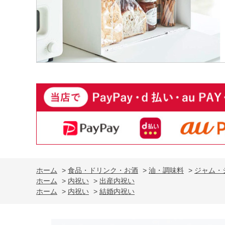
ホーム
>
食品・ドリンク・お酒
>
油・調味料
>
ジャム・
ホーム
>
内祝い
>
出産内祝い
ホーム
>
内祝い
>
結婚内祝い