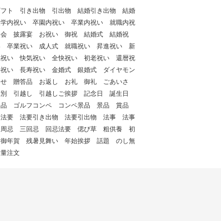
ギフト 引き出物 引出物 結婚引き出物 結婚
入学内祝い 卒園内祝い 卒業内祝い 就職内祝
次会 披露宴 お祝い 御祝 結婚式 結婚祝
い 卒業祝い 成人式 就職祝い 昇進祝い 新
職祝い 快気祝い 全快祝い 初老祝い 還暦祝
寿祝い 長寿祝い 金婚式 銀婚式 ダイヤモン
わせ 贈答品 お返し お礼 御礼 ごあいさ
餞別 引越し 引越しご挨拶 記念日 誕生日
念品 ゴルフコンペ コンペ景品 景品 賞品
 法要 法要引き出物 法要引出物 法事 法事
一周忌 三回忌 回忌法要 偲び草 粗供養 初
 御年賀 残暑見舞い 年始挨拶 話題 のし無
大量注文