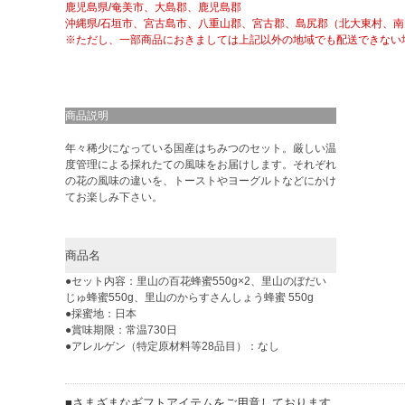
鹿児島県/奄美市、大島郡、鹿児島郡
沖縄県/石垣市、宮古島市、八重山郡、宮古郡、島尻郡（北大東村、
※ただし、一部商品におきましては上記以外の地域でも配送できない
商品説明
年々稀少になっている国産はちみつのセット。厳しい温
度管理による採れたての風味をお届けします。それぞれ
の花の風味の違いを、トーストやヨーグルトなどにかけ
てお楽しみ下さい。
商品名
●セット内容：里山の百花蜂蜜550g×2、里山のぼだい
じゅ蜂蜜550g、里山のからすさんしょう蜂蜜 550g
●採蜜地：日本
●賞味期限：常温730日
●アレルゲン（特定原材料等28品目）：なし
■さまざまなギフトアイテムをご用意しております。