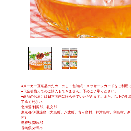
●メーカー直送品のため、のし・包装紙・メッセージカードをご利用
●代金引換えでのご購入もできません。予めご了承ください。
●商品のお届けは日本国内に限らせていただきます。また、以下の地
了承ください。
北海道/利尻郡、礼文郡
東京都/伊豆諸島（大島町、八丈町、青ヶ島村、神津島村、利島村、
村）
島根県/隠岐郡
長崎県/対馬市