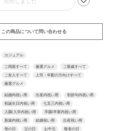
完売しました
この商品について問い合わせる
カジュアル
ご両親すべて
厳選グルメ
ご親戚すべて
ご友人すべて
上司・年配の方向けすべて
厳選グルメ
結婚内祝い用
出産内祝い用
初節句内祝い用
初誕生日内祝い用
七五三内祝い用
入園/入学内祝い用
卒園/卒業内祝い用
新築内祝い用
結婚祝い用
出産祝い用
母の日
父の日
お中元
敬老の日