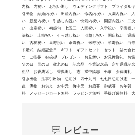
内祝 内祝い お祝い返し ウェディングギフト ブライダル
引出物 結婚内祝い 出産内祝い 命名内祝い 入園内祝い 
い 新築内祝い 引越し内祝い 快気内祝い 開店内祝い 二
い 出産祝い 初節句 七五三 入園祝い 入学祝い 卒園祝
築祝い 上棟祝い 引っ越し祝い 引越し祝い 開店祝い 退
い 古稀祝い 喜寿祝い 傘寿祝い 米寿祝い 卒寿祝い 白
ド婚式 結婚記念日 ギフト ギフトセット セット 詰め合
つ ご挨拶 御挨拶 プレゼント お見舞い お見舞御礼 お
父の日 母の日 敬老の日 記念品 卒業記念品 定年退職記
粗品 お香典返し 香典返し 志 満中陰志 弔事 会葬御礼
引き出物 法事引出物 忌明け 四十九日 七七日忌明け志 
盆 供物 お供え お中元 御中元 お歳暮 御歳暮 お年賀
料 メッセージカード無料 ラッピング無料 手提げ袋無料 
レビュー