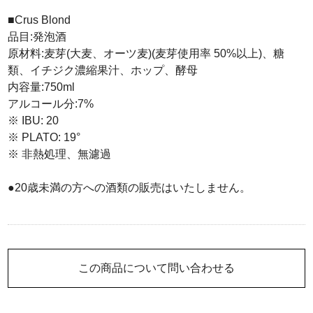
■Crus Blond
品目:発泡酒
原材料:麦芽(大麦、オーツ麦)(麦芽使用率 50%以上)、糖
類、イチジク濃縮果汁、ホップ、酵母
内容量:750ml
アルコール分:7%
※ IBU: 20
※ PLATO: 19°
※ 非熱処理、無濾過
●20歳未満の方への酒類の販売はいたしません。
この商品について問い合わせる