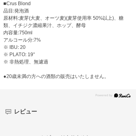
■Crus Blond
品目:発泡酒
原材料:麦芽(大麦、オーツ麦)(麦芽使用率 50%以上)、糖
類、イチジク濃縮果汁、ホップ、酵母
内容量:750ml
アルコール分:7%
※ IBU: 20
※ PLATO: 19°
※ 非熱処理、無濾過
●20歳未満の方への酒類の販売はいたしません。
レビュー