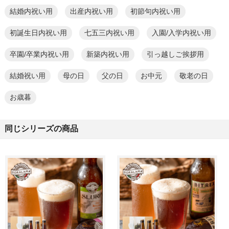
結婚内祝い用
出産内祝い用
初節句内祝い用
初誕生日内祝い用
七五三内祝い用
入園/入学内祝い用
卒園/卒業内祝い用
新築内祝い用
引っ越しご挨拶用
結婚祝い用
母の日
父の日
お中元
敬老の日
お歳暮
同じシリーズの商品