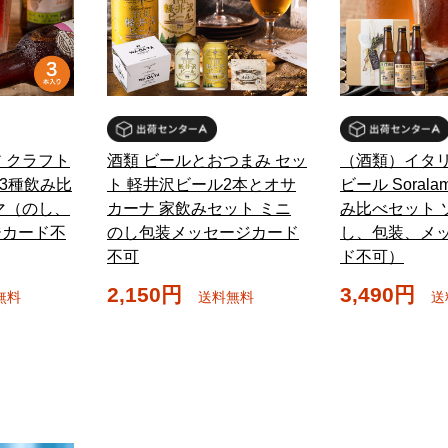
 クラフト
酒類 ビールとおつまみ セッ
（酒類）イタリ
a 3種飲み比
ト 軽井沢ビール2本とオサ
ビール Soralam
マ（のし、
カーナ 家飲みセット ミニ
み比べセット 
ジカード不
のし包装メッセージカード
し、包装、メ
不可
ド不可）
2,150円
3,490円
無料
送料無料
送