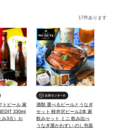
17
件あります
フトビール 家
酒類 選べるビールとうなぎ
DIT 330ml
セット 軽井沢ビール2本 家
まみ3点）お
飲みセット ミニ 飲み比べ
うなぎ屋かわすい のし包装