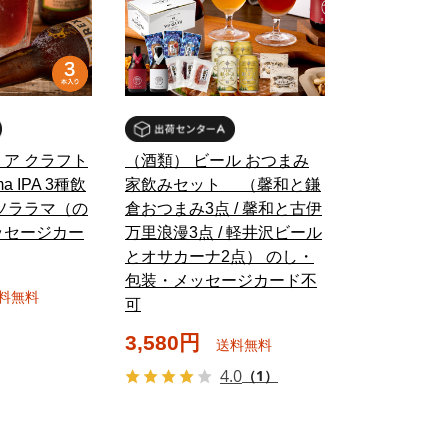
ア クラフト
（酒類） ビール おつまみ
a IPA 3種飲
家飲みセット （馨和と鎌
ソララマ（の
倉おつまみ3点 / 馨和と古伊
ッセージカー
万里浪漫3点 / 軽井沢ビール
とオサカーナ2点） のし・
包装・メッセージカード不
料無料
可
3,580円
送料無料
4.0
（1）