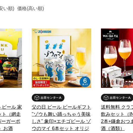
安い順)
価格(高い順)
トビール 家
父の日 ビール ビールギフト
送料無料 クラ
ット（網走
"ゾウも舞い踊っちゃう美味
飲みセット（INE
バーガーポ
しさ" 象印×エチゴビール ゾ
2本+鎌倉おつ
）お酒
ウのマイ 6本セット オリジ
酒（酒類）