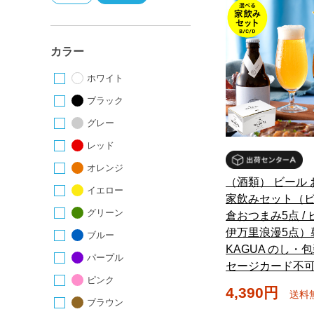
カラー
ホワイト
ブラック
グレー
レッド
オレンジ
（酒類） ビール
イエロー
家飲みセット（
グリーン
倉おつまみ5点 /
伊万里浪漫5点）
ブルー
KAGUA のし・
パープル
セージカード不
ピンク
4,390円
送料
ブラウン