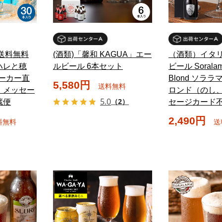
 送料無料
(酒類)「馨和 KAGUA」エー
（酒類）イタリ
ハレと穂
ルビール 6本セット
ビール Soralam
メーカー直
Blond ソララ
5,580円
送料無料
・メッセー
ロンド（のし
5.0
（2）
蔵便
セージカード
2,490円
料無料
送