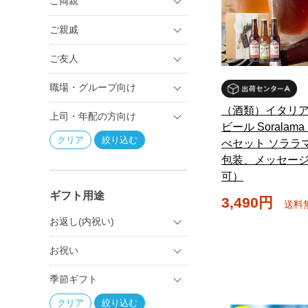
ご両親
ご親戚
ご友人
職場・グループ向け
（酒類）イタリア
上司・年配の方向け
ビール Soralam
べセット ソララ
包装、メッセー
可）
ギフト用途
3,490円
送料
お返し(内祝い)
お祝い
季節ギフト