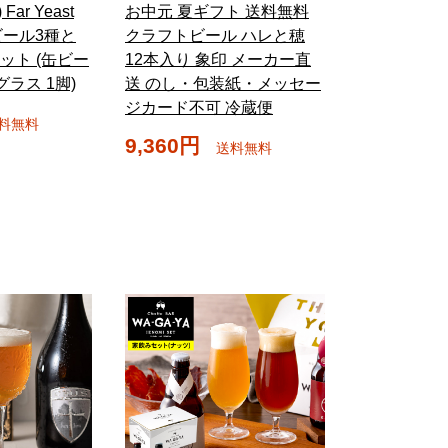
ar Yeast
お中元 夏ギフト 送料無料
京ビール3種と
クラフトビール ハレと穂
ット (缶ビー
12本入り 象印 メーカー直
 グラス 1脚)
送 のし・包装紙・メッセー
ジカード不可 冷蔵便
料無料
9,360円
送料無料