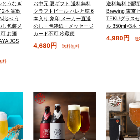
ルとうなぎ
お中元 夏ギフト 送料無料
送料無料 (酒類) F
2本 家飲
クラフトビール ハレと穂 6
Brewing 東
み比べ う
本入り 象印 メーカー直送
TEKUグラスセ
のし包装メ
のし・包装紙・メッセージ
ル 350ml×3本
可 お酒
カード不可 冷蔵便
4,980円
送
AYA JGS
4,680円
送料無料
無料