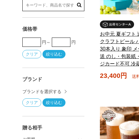
価格帯
お中元 夏ギフト
クラフトビール 
円～
円
30本入り 象印 
送 のし・包装紙
ジカード不可 冷
23,400円
送
ブランド
ブランドを選択する
贈る相手