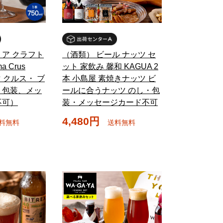
ア クラフト
（酒類） ビール ナッツ セ
a Crus
ット 家飲み 馨和 KAGUA 2
マ クルス・ ブ
本 小島屋 素焼きナッツ ビ
、包装、メッ
ールに合うナッツ のし・包
不可）
装・メッセージカード不可
4,480円
料無料
送料無料