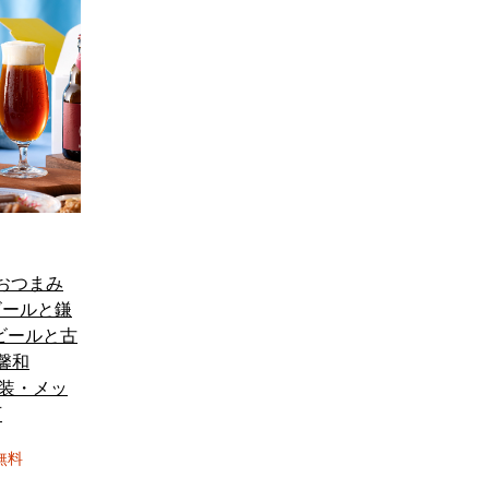
 おつまみ
ビールと鎌
 ビールと古
馨和
包装・メッ
可
無料