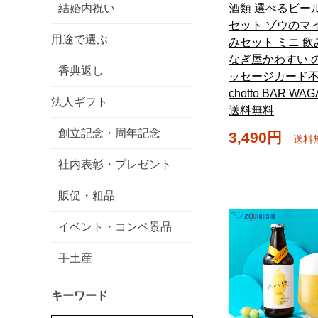
結婚内祝い
酒類 選べるビー
セット ゾウのマイ
用途で選ぶ
みセット ミニ 飲
なぎ屋かわすい 
香典返し
ッセージカード不
chotto BAR WAG
法人ギフト
送料無料
創立記念・周年記念
3,490円
送料
社内表彰・プレゼント
販促・粗品
イベント・コンペ景品
手土産
キーワード