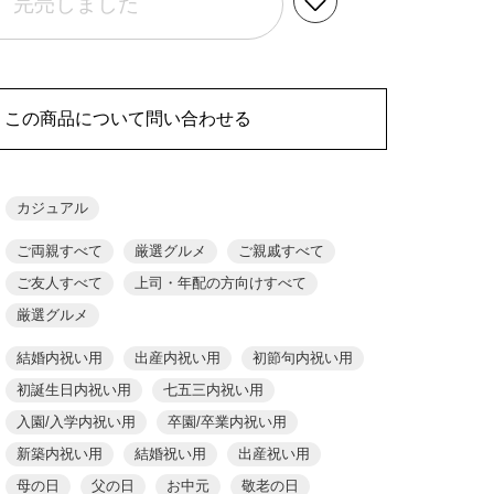
完売しました
この商品について問い合わせる
カジュアル
ご両親すべて
厳選グルメ
ご親戚すべて
ご友人すべて
上司・年配の方向けすべて
厳選グルメ
結婚内祝い用
出産内祝い用
初節句内祝い用
初誕生日内祝い用
七五三内祝い用
入園/入学内祝い用
卒園/卒業内祝い用
新築内祝い用
結婚祝い用
出産祝い用
母の日
父の日
お中元
敬老の日