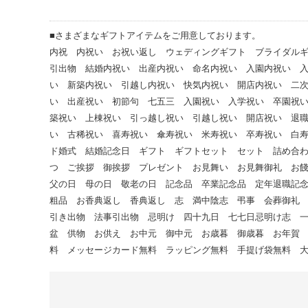
■さまざまなギフトアイテムをご用意しております。
内祝 内祝い お祝い返し ウェディングギフト ブライダル
引出物 結婚内祝い 出産内祝い 命名内祝い 入園内祝い 
い 新築内祝い 引越し内祝い 快気内祝い 開店内祝い 二
い 出産祝い 初節句 七五三 入園祝い 入学祝い 卒園祝
築祝い 上棟祝い 引っ越し祝い 引越し祝い 開店祝い 退
い 古稀祝い 喜寿祝い 傘寿祝い 米寿祝い 卒寿祝い 白
ド婚式 結婚記念日 ギフト ギフトセット セット 詰め合
つ ご挨拶 御挨拶 プレゼント お見舞い お見舞御礼 お
父の日 母の日 敬老の日 記念品 卒業記念品 定年退職記
粗品 お香典返し 香典返し 志 満中陰志 弔事 会葬御礼
引き出物 法事引出物 忌明け 四十九日 七七日忌明け志 
盆 供物 お供え お中元 御中元 お歳暮 御歳暮 お年賀
料 メッセージカード無料 ラッピング無料 手提げ袋無料 