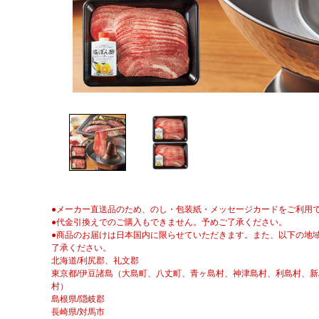
●メーカー直送品のため、のし・包装紙・メッセージカードをご利用
●代金引換えでのご購入もできません。予めご了承ください。
●商品のお届けは日本国内に限らせていただきます。また、以下の地
了承ください。
北海道/利尻郡、礼文郡
東京都/伊豆諸島（大島町、八丈町、青ヶ島村、神津島村、利島村、
村）
島根県/隠岐郡
長崎県/対馬市