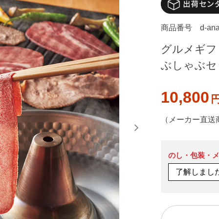
商品番号
d-an
グルメギフト 
ぶしゃぶセッ
10,800
（メーカー直送
のし・包装・