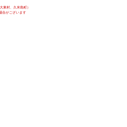
南大東村、久米島町）
場合がございます