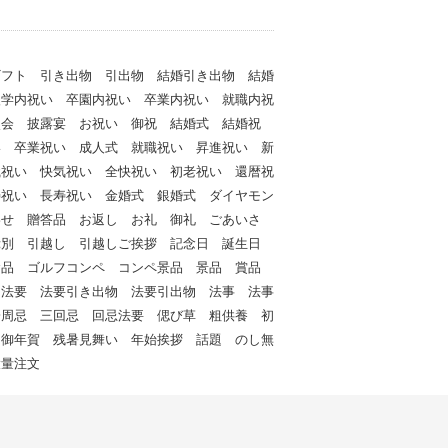
ギフト 引き出物 引出物 結婚引き出物 結婚
入学内祝い 卒園内祝い 卒業内祝い 就職内祝
次会 披露宴 お祝い 御祝 結婚式 結婚祝
い 卒業祝い 成人式 就職祝い 昇進祝い 新
職祝い 快気祝い 全快祝い 初老祝い 還暦祝
寿祝い 長寿祝い 金婚式 銀婚式 ダイヤモン
わせ 贈答品 お返し お礼 御礼 ごあいさ
餞別 引越し 引越しご挨拶 記念日 誕生日
念品 ゴルフコンペ コンペ景品 景品 賞品
 法要 法要引き出物 法要引出物 法事 法事
一周忌 三回忌 回忌法要 偲び草 粗供養 初
 御年賀 残暑見舞い 年始挨拶 話題 のし無
大量注文