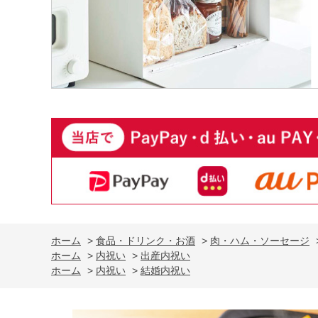
ホーム
>
食品・ドリンク・お酒
>
肉・ハム・ソーセージ
ホーム
>
内祝い
>
出産内祝い
ホーム
>
内祝い
>
結婚内祝い