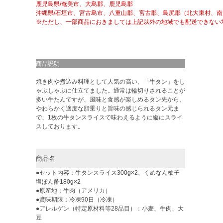
鹿児島県/奄美市、大島郡、鹿児島郡
沖縄県/石垣市、宮古島市、八重山郡、宮古郡、島尻郡（北大東村、
※ただし、一部商品におきましては上記以外の地域でも配送できない
商品説明
焼き肉や煮込み料理として人気の高い、「牛タン」をし
ゃぶしゃぶに仕立てました。通常は輪切りされることが
多い牛たんですが、風味と食感が楽しめるタン先から、
やわらかく適度な脂乗りと旨味の感じられるタン元ま
で、1枚の牛タンスライスで味わえるように縦にスライ
スしております。
商品名
●セット内容：牛タンスライス300g×2、くめなん柚子
塩ぽん酢180g×2
●原産地：牛肉（アメリカ）
●賞味期限：冷凍90日（冷凍）
●アレルゲン（特定原材料等28品目）：小麦、牛肉、大
豆