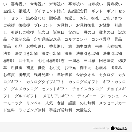
い 喜寿祝い 傘寿祝い 米寿祝い 卒寿祝い 白寿祝い 長寿祝い
金婚式 銀婚式 ダイヤモンド婚式 結婚記念日 ギフト ギフトセッ
ト セット 詰め合わせ 贈答品 お返し お礼 御礼 ごあいさつ
ご挨拶 御挨拶 プレゼント お見舞い お見舞御礼 お餞別 引越
し 引越しご挨拶 記念日 誕生日 父の日 母の日 敬老の日 記念
品 卒業記念品 定年退職記念品 ゴルフコンペ コンペ景品 景品
賞品 粗品 お香典返し 香典返し 志 満中陰志 弔事 会葬御礼
法要 法要引き出物 法要引出物 法事 法事引き出物 法事引出物
忌明け 四十九日 七七日忌明け志 一周忌 三回忌 回忌法要 偲び
草 粗供養 初盆 供物 お供え お中元 御中元 お歳暮 御歳暮
お年賀 御年賀 残暑見舞い 年始挨拶 今治タオル カタログ カタ
ログギフト カタログタイプギフト カタログ式ギフト ギフトカタロ
グ グルメカタログ セレクトギフト チョイスカタログ チョイスギ
フト グルメギフト メモリアルギフト ディズニー フロッシュ ハ
ーモニック リンベル 人気 老舗 話題 のし無料 メッセージカー
ド無料 ラッピング無料 手提げ袋無料 大量注文