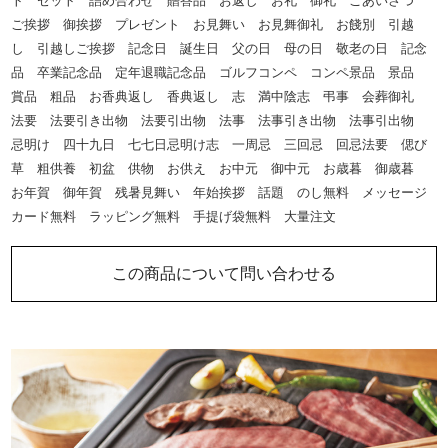
ト セット 詰め合わせ 贈答品 お返し お礼 御礼 ごあいさつ
ご挨拶 御挨拶 プレゼント お見舞い お見舞御礼 お餞別 引越
し 引越しご挨拶 記念日 誕生日 父の日 母の日 敬老の日 記念
品 卒業記念品 定年退職記念品 ゴルフコンペ コンペ景品 景品
賞品 粗品 お香典返し 香典返し 志 満中陰志 弔事 会葬御礼
法要 法要引き出物 法要引出物 法事 法事引き出物 法事引出物
忌明け 四十九日 七七日忌明け志 一周忌 三回忌 回忌法要 偲び
草 粗供養 初盆 供物 お供え お中元 御中元 お歳暮 御歳暮
お年賀 御年賀 残暑見舞い 年始挨拶 話題 のし無料 メッセージ
カード無料 ラッピング無料 手提げ袋無料 大量注文
この商品について問い合わせる