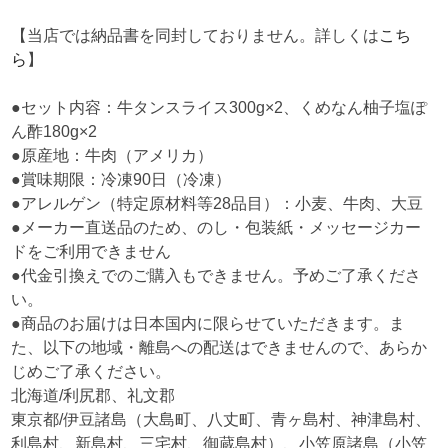
【当店では納品書を同封しておりません。詳しくは
こち
ら
】
●セット内容：牛タンスライス300g×2、くめなん柚子塩ぽ
ん酢180g×2
●原産地：牛肉（アメリカ）
●賞味期限：冷凍90日（冷凍）
●アレルゲン（特定原材料等28品目）：小麦、牛肉、大豆
●メーカー直送品のため、のし・包装紙・メッセージカー
ドをご利用できません
●代金引換えでのご購入もできません。予めご了承くださ
い。
●商品のお届けは日本国内に限らせていただきます。ま
た、以下の地域・離島への配送はできませんので、あらか
じめご了承ください。
北海道/利尻郡、礼文郡
東京都/伊豆諸島（大島町、八丈町、青ヶ島村、神津島村、
利島村、新島村、三宅村、御蔵島村）、小笠原諸島（小笠