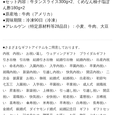
●セット内容：牛タンスライス300g×2、くめなん柚子塩ぽ
ん酢180g×2
●原産地：牛肉（アメリカ）
●賞味期限：冷凍90日（冷凍）
●アレルゲン（特定原材料等28品目）：小麦、牛肉、大豆
■さまざまなギフトアイテムをご用意しております。
内祝 内祝い お祝い返し ウェディングギフト ブライダルギフト
引き出物 引出物 結婚引き出物 結婚引出物 結婚内祝い 出産内祝
い 命名内祝い 入園内祝い 入学内祝い 卒園内祝い 卒業内祝い
就職内祝い 新築内祝い 引越し内祝い 快気内祝い 開店内祝い 二
次会 披露宴 お祝い 御祝 結婚式 結婚祝い 出産祝い 初節句
七五三 入園祝い 入学祝い 卒園祝い 卒業祝い 成人式 就職祝
い 昇進祝い 新築祝い 上棟祝い 引っ越し祝い 引越し祝い 開店
祝い 退職祝い 快気祝い 全快祝い 初老祝い 還暦祝い 古稀祝
い 喜寿祝い 傘寿祝い 米寿祝い 卒寿祝い 白寿祝い 長寿祝い
金婚式 銀婚式 ダイヤモンド婚式 結婚記念日 ギフト ギフトセッ