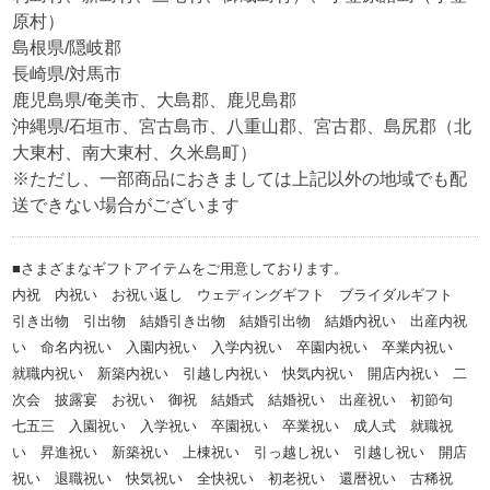
原村）
島根県/隠岐郡
長崎県/対馬市
鹿児島県/奄美市、大島郡、鹿児島郡
沖縄県/石垣市、宮古島市、八重山郡、宮古郡、島尻郡（北
大東村、南大東村、久米島町）
※ただし、一部商品におきましては上記以外の地域でも配
送できない場合がございます
■さまざまなギフトアイテムをご用意しております。
内祝 内祝い お祝い返し ウェディングギフト ブライダルギフト
引き出物 引出物 結婚引き出物 結婚引出物 結婚内祝い 出産内祝
い 命名内祝い 入園内祝い 入学内祝い 卒園内祝い 卒業内祝い
就職内祝い 新築内祝い 引越し内祝い 快気内祝い 開店内祝い 二
次会 披露宴 お祝い 御祝 結婚式 結婚祝い 出産祝い 初節句
七五三 入園祝い 入学祝い 卒園祝い 卒業祝い 成人式 就職祝
い 昇進祝い 新築祝い 上棟祝い 引っ越し祝い 引越し祝い 開店
祝い 退職祝い 快気祝い 全快祝い 初老祝い 還暦祝い 古稀祝