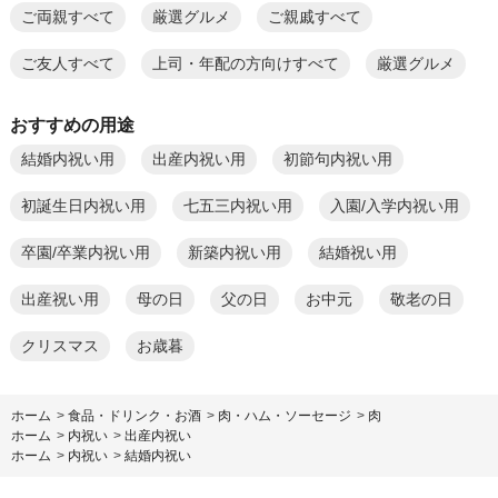
ご両親すべて
厳選グルメ
ご親戚すべて
ご友人すべて
上司・年配の方向けすべて
厳選グルメ
おすすめの用途
結婚内祝い用
出産内祝い用
初節句内祝い用
初誕生日内祝い用
七五三内祝い用
入園/入学内祝い用
卒園/卒業内祝い用
新築内祝い用
結婚祝い用
出産祝い用
母の日
父の日
お中元
敬老の日
クリスマス
お歳暮
ホーム
>
食品・ドリンク・お酒
>
肉・ハム・ソーセージ
>
肉
ホーム
>
内祝い
>
出産内祝い
ホーム
>
内祝い
>
結婚内祝い