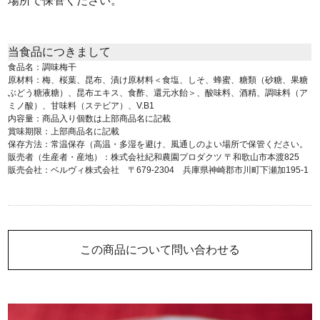
場所で保管ください。
当食品につきまして
食品名：調味梅干
原材料：梅、桜葉、昆布、漬け原材料＜食塩、しそ、蜂蜜、糖類（砂糖、果糖
ぶどう糖液糖）、昆布エキス、食酢、還元水飴＞、酸味料、酒精、調味料（ア
ミノ酸）、甘味料（ステビア）、V.B1
内容量：商品入り個数は上部商品名に記載
賞味期限：上部商品名に記載
保存方法：常温保存（高温・多湿を避け、風通しのよい場所で保管ください。
販売者（生産者・産地）：株式会社紀和農園プロダクツ 〒和歌山市本渡825
販売会社：ベルヴィ株式会社 〒679-2304 兵庫県神崎郡市川町下瀬加195-1
この商品について問い合わせる