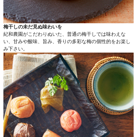
梅干しの未だ見ぬ味わいを
紀和農園がこだわりぬいた、普通の梅干しでは味わえな
い、甘みや酸味、旨み、香りの多彩な梅の個性的をお楽し
み下さい。