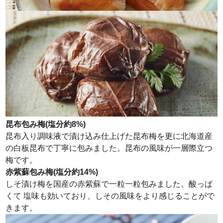
昆布包み梅(塩分約8%)
昆布入り調味液で漬け込み仕上げた昆布梅を更に北海道産
の白板昆布で丁寧に包みました。昆布の風味が一層際立つ
梅です。
赤紫蘇包み梅(塩分約14%)
しそ漬け梅を国産の赤紫蘇で一粒一粒包みました。酸っぱ
くて 塩味も効いており、しその風味をより感じることがで
きます。