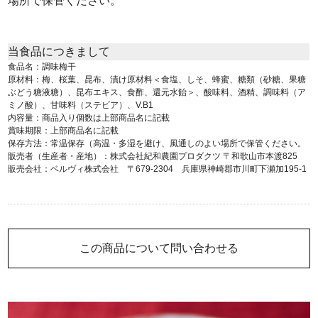
場所で保管ください。
当食品につきまして
食品名：調味梅干
原材料：梅、桜葉、昆布、漬け原材料＜食塩、しそ、蜂蜜、糖類（砂糖、果糖
ぶどう糖液糖）、昆布エキス、食酢、還元水飴＞、酸味料、酒精、調味料（ア
ミノ酸）、甘味料（ステビア）、V.B1
内容量：商品入り個数は上部商品名に記載
賞味期限：上部商品名に記載
保存方法：常温保存（高温・多湿を避け、風通しのよい場所で保管ください。
販売者（生産者・産地）：株式会社紀和農園プロダクツ 〒和歌山市本渡825
販売会社：ベルヴィ株式会社 〒679-2304 兵庫県神崎郡市川町下瀬加195-1
この商品について問い合わせる