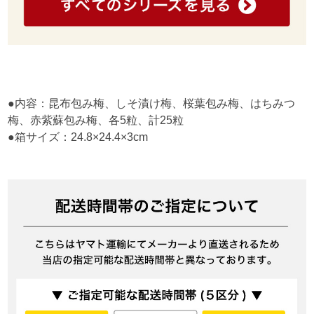
●内容：昆布包み梅、しそ漬け梅、桜葉包み梅、はちみつ
梅、赤紫蘇包み梅、各5粒、計25粒
●箱サイズ：24.8×24.4×3cm