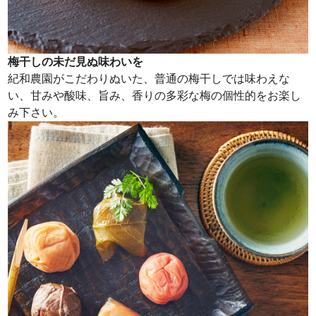
梅干しの未だ見ぬ味わいを
紀和農園がこだわりぬいた、普通の梅干しでは味わえな
い、甘みや酸味、旨み、香りの多彩な梅の個性的をお楽し
み下さい。