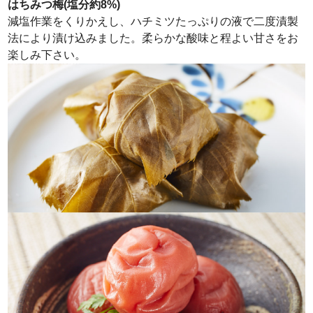
はちみつ梅(塩分約8%)
減塩作業をくりかえし、ハチミツたっぷりの液で二度漬製
法により漬け込みました。柔らかな酸味と程よい甘さをお
楽しみ下さい。