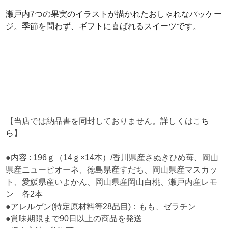
瀬戸内7つの果実のイラストが描かれたおしゃれなパッケー
ジ。季節を問わず、ギフトに喜ばれるスイーツです。
【当店では納品書を同封しておりません。詳しくは
こち
ら
】
●内容 : 196ｇ（14ｇ×14本）/香川県産さぬきひめ苺、岡山
県産ニューピオーネ、徳島県産すだち、岡山県産マスカッ
ト、愛媛県産いよかん、岡山県産岡山白桃、瀬戸内産レモ
ン 各2本
●アレルゲン(特定原材料等28品目)：もも、ゼラチン
●賞味期限まで90日以上の商品を発送