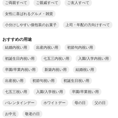
ご両親すべて
ご親戚すべて
ご友人すべて
女性に喜ばれるグルメ・雑貨
小分けしやすい個包装のお菓子
上司・年配の方向けすべて
おすすめの用途
結婚内祝い用
出産内祝い用
初節句内祝い用
初誕生日内祝い用
七五三内祝い用
入園/入学内祝い用
卒園/卒業内祝い用
新築内祝い用
結婚祝い用
出産祝い用
初節句祝い用
初誕生日祝い用
七五三祝い用
入園/入学祝い用
卒園/卒業祝い用
バレンタインデー
ホワイトデー
母の日
父の日
お中元
敬老の日