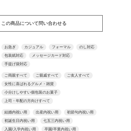
この商品について問い合わせる
お急ぎ
カジュアル
フォーマル
のし対応
包装紙対応
メッセージカード対応
手提げ袋対応
ご両親すべて
ご親戚すべて
ご友人すべて
女性に喜ばれるグルメ・雑貨
小分けしやすい個包装のお菓子
上司・年配の方向けすべて
結婚内祝い用
出産内祝い用
初節句内祝い用
初誕生日内祝い用
七五三内祝い用
入園/入学内祝い用
卒園/卒業内祝い用