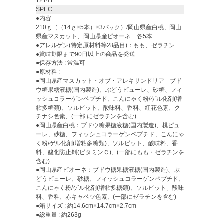
12141
SPEC
●内容 :
210ｇ（（14ｇ×5本）×3パック）/岡山県産白桃、岡山
県産マスカット、岡山県産ピオーネ 各5本
●アレルゲン(特定原材料等28品目)：もも、ゼラチン
●賞味期限まで90日以上の商品を発送
●保存方法 : 常温可
●原材料 :
●岡山県産マスカット・オブ・アレキサンドリア：ブド
ウ糖果糖液糖(国内製造)、ぶどうピューレ、砂糖、フィ
ッシュコラーゲンペプチド、こんにゃく粉/ゲル化剤(増
粘多糖類)、ソルビット、酸味料、香料、紅花色素、ク
チナシ色素、(一部 にゼラチンを含む)
●岡山県産白桃：ブドウ糖果糖液糖(国内製造)、桃ピュ
ーレ、砂糖、フィッシュコラーゲンペプチド、こんにゃ
く粉/ゲル化剤(増粘多糖類)、ソルビット、酸味料、香
料、酸化防止剤(ビタミンＣ)、(一部にもも・ゼラチンを
含む)
●岡山県産ピオーネ：ブドウ糖果糖液糖(国内製造)、ぶ
どうピューレ、砂糖、フィッシュコラーゲンペプチド、
こんにゃく粉/ゲル化剤(増粘多糖類)、ソルビット、酸味
料、香料、赤キャベツ色素、(一部にゼラチンを含む)
●箱サイズ : 約14.6cm×14.7cm×2.7cm
●総重量 : 約263g