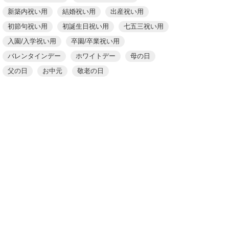
新築内祝い用
結婚祝い用
出産祝い用
初節句祝い用
初誕生日祝い用
七五三祝い用
入園/入学祝い用
卒園/卒業祝い用
バレンタインデー
ホワイトデー
母の日
父の日
お中元
敬老の日