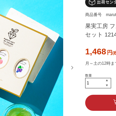
商品番号
maru
果実工房 フ
セット 121
1,468
円
月～土の12時ま