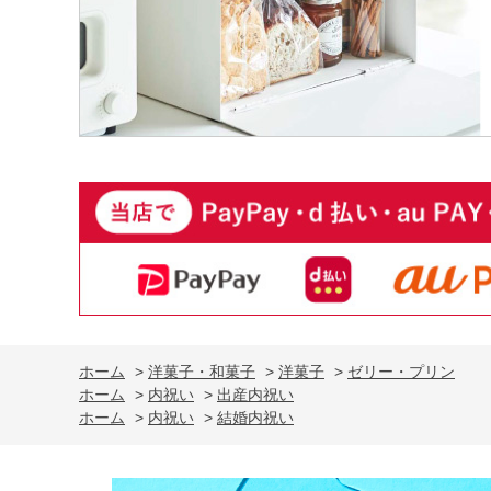
ホーム
>
洋菓子・和菓子
>
洋菓子
>
ゼリー・プリン
ホーム
>
内祝い
>
出産内祝い
ホーム
>
内祝い
>
結婚内祝い