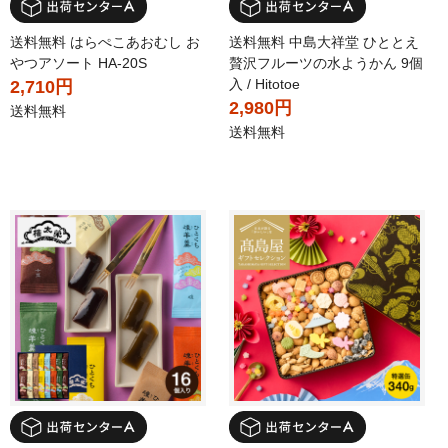
送料無料 はらぺこあおむし お
送料無料 中島大祥堂 ひととえ
やつアソート HA-20S
贅沢フルーツの水ようかん 9個
入 / Hitotoe
2,710円
2,980円
送料無料
送料無料