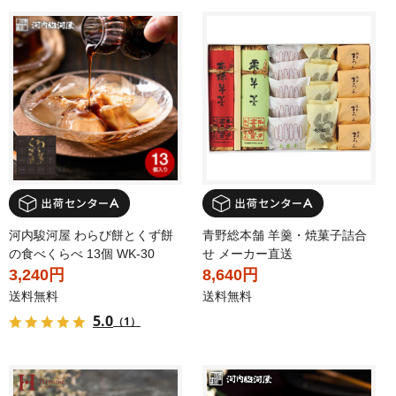
河内駿河屋 わらび餅とくず餅
青野総本舗 羊羹・焼菓子詰合
の食べくらべ 13個 WK-30
せ メーカー直送
3,240円
8,640円
送料無料
送料無料
5.0
（1）