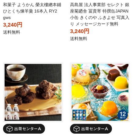
和菓子 ようかん 榮太樓總本鋪
高島屋 法人事業部 セレクト 銀
ひとくち煉羊羹 16本入 RY2
座菊廼舎 冨貴寄 特撰缶JAPAN
gws
小缶 きくのや ふきよせ 写真入
り メッセージカード無料
3,240円
3,240円
送料無料
送料無料