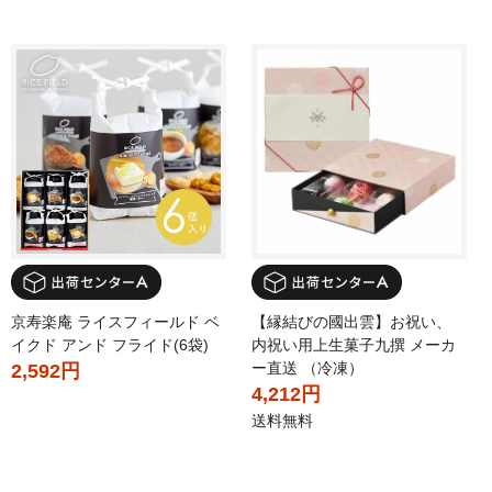
京寿楽庵 ライスフィールド ベ
【縁結びの國出雲】お祝い、
イクド アンド フライド(6袋)
内祝い用上生菓子九撰 メーカ
ー直送 （冷凍）
2,592円
4,212円
送料無料