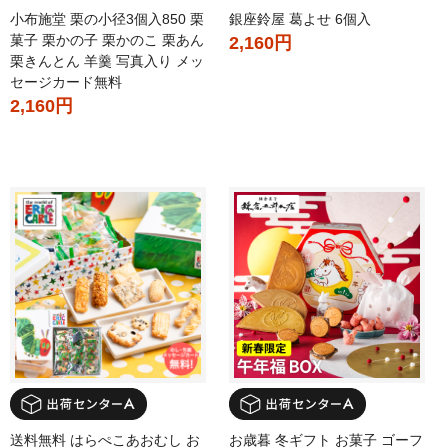
小布施堂 栗の小径3個入850 栗
銀座鈴屋 葛よせ 6個入
菓子 栗かの子 栗かのこ 栗あん
2,160円
栗きんとん 羊羹 写真入り メッ
セージカード無料
2,160円
送料無料 はらぺこあおむし お
お歳暮 冬ギフト お菓子 ゴーフ