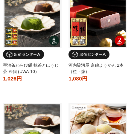
宇治茶わらび餅 抹茶とほうじ
河内駿河屋 京鶴ようかん 2本
茶 ６個 (UWA-10）
（粒・煉）
1,026円
1,080円