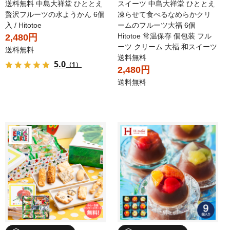
送料無料 中島大祥堂 ひととえ
スイーツ 中島大祥堂 ひととえ
贅沢フルーツの水ようかん 6個
凍らせて食べるなめらかクリ
入 / Hitotoe
ームのフルーツ大福 6個
Hitotoe 常温保存 個包装 フル
2,480円
ーツ クリーム 大福 和スイーツ
送料無料
送料無料
5.0
（1）
2,480円
送料無料