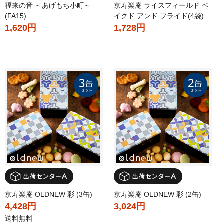
福来の音 ～あげもち小町～
京寿楽庵 ライスフィールド ベ
(FA15)
イクド アンド フライド(4袋)
1,620円
1,728円
京寿楽庵 OLDNEW 彩 (3缶)
京寿楽庵 OLDNEW 彩 (2缶)
4,428円
3,024円
送料無料