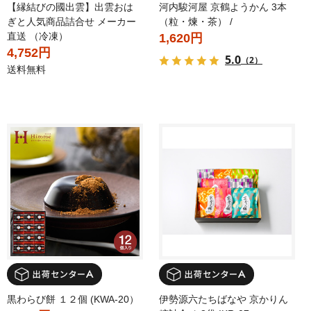
【縁結びの國出雲】出雲おは
河内駿河屋 京鶴ようかん 3本
ぎと人気商品詰合せ メーカー
（粒・煉・茶） /
直送 （冷凍）
1,620円
4,752円
5.0
（2）
送料無料
黒わらび餅 １２個 (KWA-20）
伊勢源六たちばなや 京かりん