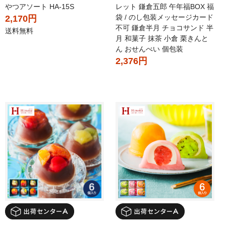
やつアソート HA-15S
レット 鎌倉五郎 午年福BOX 福
袋 / のし包装メッセージカード
2,170円
不可 鎌倉半月 チョコサンド 半
送料無料
月 和菓子 抹茶 小倉 栗きんと
ん おせんべい 個包装
2,376円