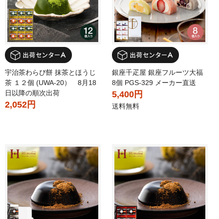
宇治茶わらび餅 抹茶とほうじ
銀座千疋屋 銀座フルーツ大福
茶 １２個 (UWA-20） 8月18
8個 PGS-329 メーカー直送
日以降の順次出荷
5,400円
2,052円
送料無料