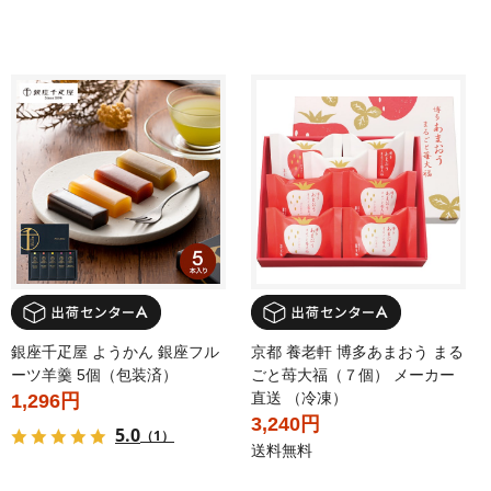
銀座千疋屋 ようかん 銀座フル
京都 養老軒 博多あまおう まる
ーツ羊羹 5個（包装済）
ごと苺大福（７個） メーカー
直送 （冷凍）
1,296円
3,240円
5.0
（1）
送料無料