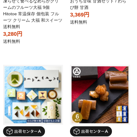
凍らせて食べるなめらかクリ
おうち甘味 甘酒セット / わら
ームのフルーツ大福 9個
び餅 甘酒
Hitotoe 常温保存 個包装 フル
3,369円
ーツ クリーム 大福 和スイーツ
送料無料
送料無料
3,280円
送料無料