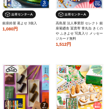
銀座鈴屋 葛よせ 3個入
高島屋 法人事業部 セレクト 銀
座菊廼舎 冨貴寄 青丸缶 きくの
1,080円
や ふきよせ 写真入り メッセー
ジカード無料
1,512円