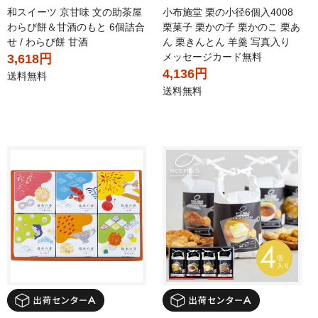
和スイーツ 京甘味 文の助茶屋
小布施堂 栗の小径6個入4008
わらび餅＆甘酒のもと 6個詰合
栗菓子 栗かの子 栗かのこ 栗あ
せ / わらび餅 甘酒
ん 栗きんとん 羊羹 写真入り
メッセージカード無料
3,618円
4,136円
送料無料
送料無料