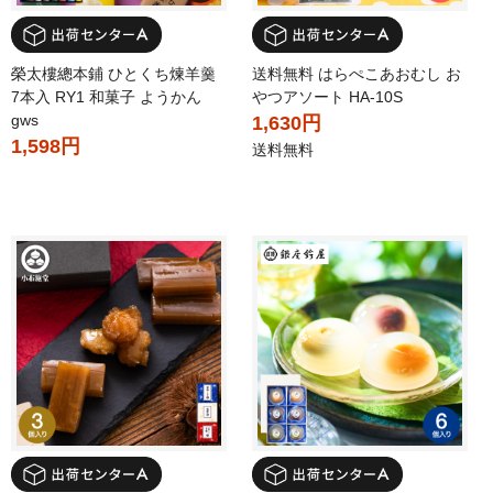
榮太樓總本鋪 ひとくち煉羊羹
送料無料 はらぺこあおむし お
7本入 RY1 和菓子 ようかん
やつアソート HA-10S
gws
1,630円
1,598円
送料無料