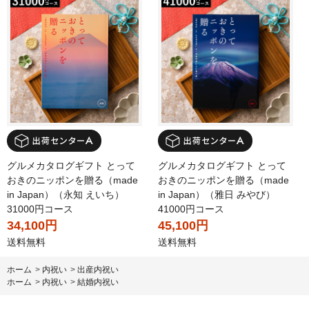
グルメカタログギフト とって
グルメカタログギフト とって
おきのニッポンを贈る（made
おきのニッポンを贈る（made
in Japan）（永知 えいち）
in Japan）（雅日 みやび）
31000円コース
41000円コース
34,100円
45,100円
送料無料
送料無料
ホーム
>
内祝い
>
出産内祝い
ホーム
>
内祝い
>
結婚内祝い