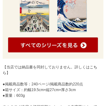
【当店では納品書を同封しておりません。詳しくは
こち
ら
】
●掲載商品数等：240ページ/掲載商品数約220点
●箱サイズ：約幅19.5cm×縦27cm×厚さ3cm
●重量：603g