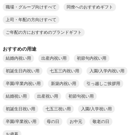
職場・グループ向けすべて
同僚へのおすすめギフト
上司・年配の方向けすべて
ご年配の方におすすめのブランドギフト
おすすめの用途
結婚内祝い用
出産内祝い用
初節句内祝い用
初誕生日内祝い用
七五三内祝い用
入園/入学内祝い用
卒園/卒業内祝い用
新築内祝い用
引っ越しご挨拶用
結婚祝い用
出産祝い用
初節句祝い用
初誕生日祝い用
七五三祝い用
入園/入学祝い用
卒園/卒業祝い用
母の日
お中元
敬老の日
お歳暮