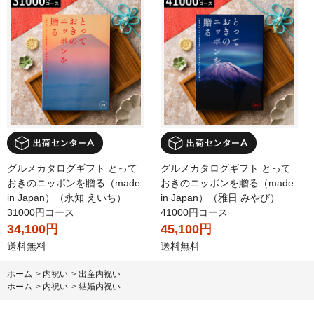
グルメカタログギフト とって
グルメカタログギフト とって
おきのニッポンを贈る（made
おきのニッポンを贈る（made
in Japan）（永知 えいち）
in Japan）（雅日 みやび）
31000円コース
41000円コース
34,100円
45,100円
送料無料
送料無料
ホーム
>
内祝い
>
出産内祝い
ホーム
>
内祝い
>
結婚内祝い