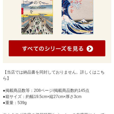
【当店では納品書を同封しておりません。詳しくは
こち
ら
】
●掲載商品数等：208ページ/掲載商品数約145点
●箱サイズ：約幅19.5cm×縦27cm×厚さ3cm
●重量：539g