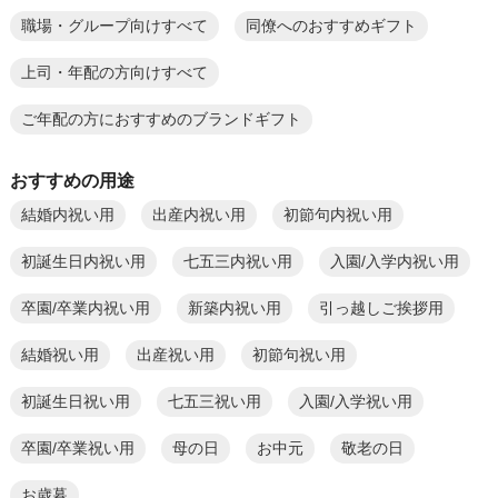
職場・グループ向けすべて
同僚へのおすすめギフト
上司・年配の方向けすべて
ご年配の方におすすめのブランドギフト
おすすめの用途
結婚内祝い用
出産内祝い用
初節句内祝い用
初誕生日内祝い用
七五三内祝い用
入園/入学内祝い用
卒園/卒業内祝い用
新築内祝い用
引っ越しご挨拶用
結婚祝い用
出産祝い用
初節句祝い用
初誕生日祝い用
七五三祝い用
入園/入学祝い用
卒園/卒業祝い用
母の日
お中元
敬老の日
お歳暮