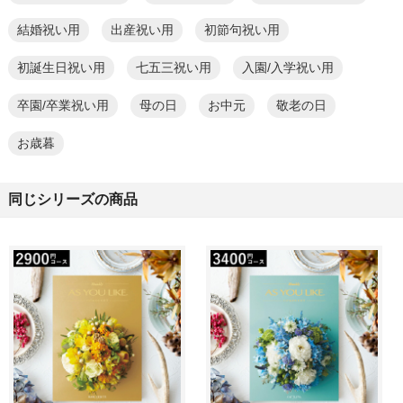
結婚祝い用
出産祝い用
初節句祝い用
初誕生日祝い用
七五三祝い用
入園/入学祝い用
卒園/卒業祝い用
母の日
お中元
敬老の日
お歳暮
同じシリーズの商品