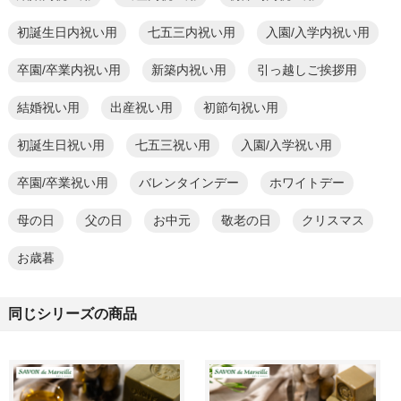
初誕生日内祝い用
七五三内祝い用
入園/入学内祝い用
卒園/卒業内祝い用
新築内祝い用
引っ越しご挨拶用
結婚祝い用
出産祝い用
初節句祝い用
初誕生日祝い用
七五三祝い用
入園/入学祝い用
卒園/卒業祝い用
バレンタインデー
ホワイトデー
母の日
父の日
お中元
敬老の日
クリスマス
お歳暮
同じシリーズの商品