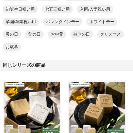
初誕生日祝い用
七五三祝い用
入園/入学祝い用
卒園/卒業祝い用
バレンタインデー
ホワイトデー
母の日
父の日
お中元
敬老の日
クリスマス
お歳暮
同じシリーズの商品