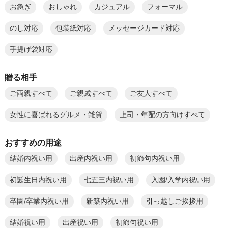
お急ぎ
おしゃれ
カジュアル
フォーマル
のし対応
包装紙対応
メッセージカード対応
手提げ袋対応
贈る相手
ご両親すべて
ご親戚すべて
ご友人すべて
女性に喜ばれるグルメ・雑貨
上司・年配の方向けすべて
おすすめの用途
結婚内祝い用
出産内祝い用
初節句内祝い用
初誕生日内祝い用
七五三内祝い用
入園/入学内祝い用
卒園/卒業内祝い用
新築内祝い用
引っ越しご挨拶用
結婚祝い用
出産祝い用
初節句祝い用