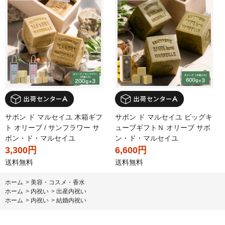
サボン ド マルセイユ 木箱ギフ
サボン ド マルセイユ ビッグキ
ト オリーブ / サンフラワー サ
ューブギフトＮ オリーブ サボ
ボン・ド・マルセイユ
ン・ド・マルセイユ
3,300円
6,600円
送料無料
送料無料
ホーム
>
美容・コスメ・香水
ホーム
>
内祝い
>
出産内祝い
ホーム
>
内祝い
>
結婚内祝い